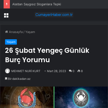
Ala’dan Saygısız Sloganlara Tepki
Menü
Anasayfa
/
Yaşam
Yaşam
26 Şubat Yengeç Günlük
Burç Yorumu
MEHMET NURİ KURT
Mart 28, 2023
0
8
Bir dakikadan az