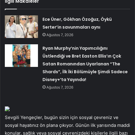
İlgili Makaleler
Ece Üner, Gökhan Özoğuz, Öykü
Serter’in savunmaları aynı
Ağustos 7, 2026
Ryan Murphy’nin Yapımcılığını
Üstlendiği ve Bret Easton Ellis’ın Çok
Satan Romanından Uyarlanan “The
Shards”, İlk İki Bölümüyle Şimdi Sadece
Disney+’ta Yayında!
Ağustos 7, 2026
Sevgili Yengeçler, bugün sizin için sosyal çevreniz ve
sosyal hayatınız ön plana çıkıyor. Günün ilk yarısında maddi
konular, sağlık veya sosyal çevrenizdeki kişilerle ilgili bazı