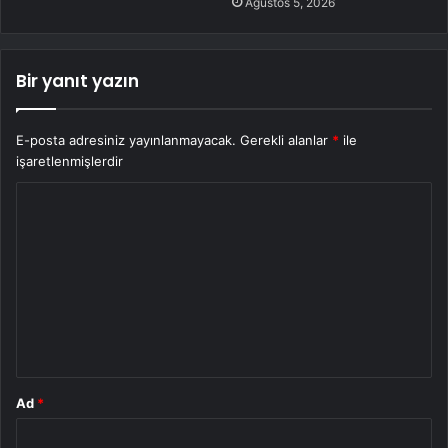
Ağustos 5, 2026
Bir yanıt yazın
E-posta adresiniz yayınlanmayacak.
Gerekli alanlar
*
ile
işaretlenmişlerdir
Y
o
r
u
m
*
Ad
*