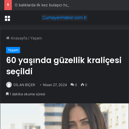
O balıklarda ilk kez bulaşıcı hastalık görüldü: Uzmanlar ‘tüketmeyin’ çağrısı yaptı
Menü
Anasayfa
/
Yaşam
Yaşam
60 yaşında güzellik kraliçesi
seçildi
DİLAN BİÇER
Nisan 27, 2024
0
0
1 dakika okuma süresi