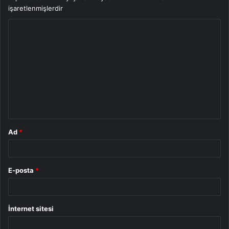
işaretlenmişlerdir
Y
o
r
u
m
*
Ad
*
E-posta
*
İnternet sitesi