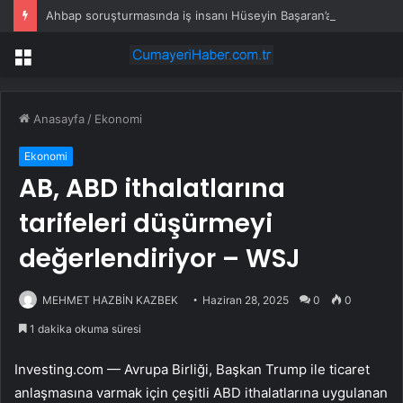
Ahbap soruşturmasında iş insanı Hüseyin Başaran’a tutuklama talebi
Menü
Anasayfa
/
Ekonomi
Ekonomi
AB, ABD ithalatlarına
tarifeleri düşürmeyi
değerlendiriyor – WSJ
MEHMET HAZBİN KAZBEK
Haziran 28, 2025
0
0
1 dakika okuma süresi
Investing.com — Avrupa Birliği, Başkan Trump ile ticaret
anlaşmasına varmak için çeşitli ABD ithalatlarına uygulanan