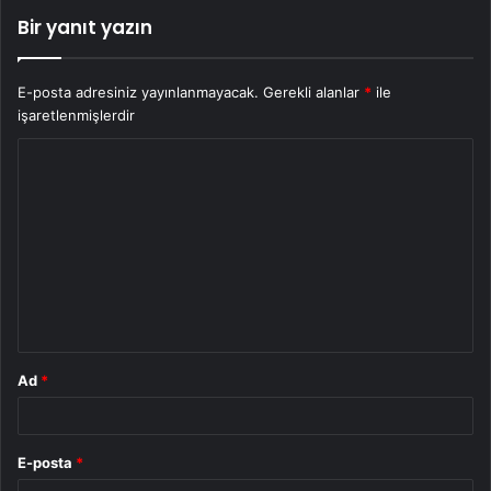
Bir yanıt yazın
E-posta adresiniz yayınlanmayacak.
Gerekli alanlar
*
ile
işaretlenmişlerdir
Y
o
r
u
m
*
Ad
*
E-posta
*