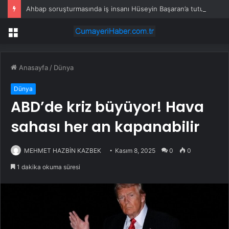
Ahbap soruşturmasında iş insanı Hüseyin Başaran’a tutuklama talebi
Menü
Anasayfa
/
Dünya
Dünya
ABD’de kriz büyüyor! Hava
sahası her an kapanabilir
MEHMET HAZBİN KAZBEK
Kasım 8, 2025
0
0
1 dakika okuma süresi