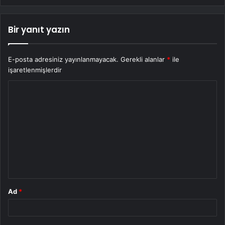
Bir yanıt yazın
E-posta adresiniz yayınlanmayacak.
Gerekli alanlar
*
ile
işaretlenmişlerdir
Y
o
r
u
m
*
Ad
*