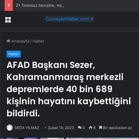
21 Temmuz benzine, mazota, motorine zam veya indirim var mı? Güncel benzin motorin akaryakıt fiyatları!
Menü
Anasayfa
/
Haber
Haber
AFAD Başkanı Sezer,
Kahramanmaraş merkezli
depremlerde 40 bin 689
kişinin hayatını kaybettiğini
bildirdi.
SEDA YILMAZ
Şubat 19, 2023
0
6
Bir dakikadan az