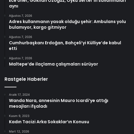
Ece Üner, Gökhan Özoğuz, Öykü Serter’in savunmaları
aynı
Ağustos 7, 2026
Adres kullanmanın yasak olduğu şehir: Ambulans yolu
bulamıyor, kargo gitmiyor
Ağustos 7, 2026
Cumhurbaşkanı Erdoğan, Bahçeli’yi Külliye’de kabul
etti
Ağustos 7, 2026
Maltepe’de ilaçlama çalışmaları sürüyor
Rastgele Haberler
Aralık 17, 2024
Wanda Nara, annesinin Mauro Icardi’ye attığı
mesajları ifşaladı
Kasım 9, 2023
Kadın Tacizi Arka Sokaklar’ın Konusu
Mart 12, 2026