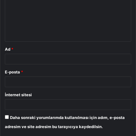
r
u
m
*
Ad
*
E-posta
*
İnternet sitesi
Daha sonraki yorumlarımda kullanılması için adım, e-posta
adresim ve site adresim bu tarayıcıya kaydedilsin.