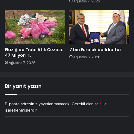
Ağustos 7, 2026
Elazığ’da Tıbbi Atık Cezası:
7 bin Euroluk ballı koltuk
47 Milyon TL
Ağustos 6, 2026
Ağustos 7, 2026
Bir yanıt yazın
E-posta adresiniz yayınlanmayacak.
Gerekli alanlar
*
ile
işaretlenmişlerdir
Y
o