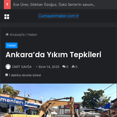
Ece Üner, Gökhan Özoğuz, Öykü Serter’in savunmaları aynı
Menü
Anasayfa
/
Haber
Haber
Ankara’da Yıkım Tepkileri
ÜMİT SAVĞA
Ekim 14, 2025
0
0
1 dakika okuma süresi