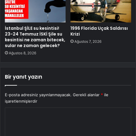
İstanbul ŞİLE su kesintisi!
1996 Florida Uçak Saldırısı
23-24 Temmuz İSKİ Şile su
Krizi
kesintisi ne zaman bitecek,
Ağustos 7, 2026
sular ne zaman gelecek?
Ağustos 8, 2026
Bir yanıt yazın
E-posta adresiniz yayınlanmayacak.
Gerekli alanlar
*
ile
işaretlenmişlerdir
Y
o
r