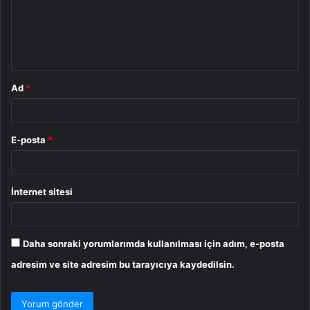
u
m
*
Ad
*
E-posta
*
İnternet sitesi
Daha sonraki yorumlarımda kullanılması için adım, e-posta
adresim ve site adresim bu tarayıcıya kaydedilsin.