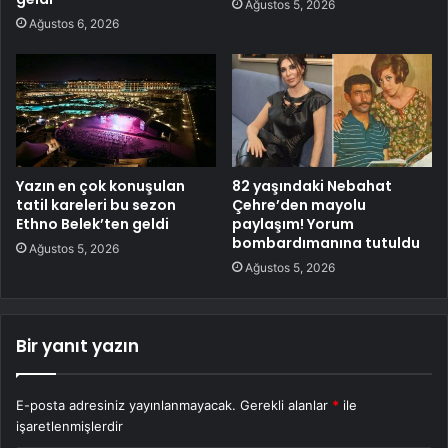
Ağustos 5, 2026
Ağustos 6, 2026
Yazın en çok konuşulan
82 yaşındaki Nebahat
tatil kareleri bu sezon
Çehre’den mayolu
Ethno Belek’ten geldi
paylaşım! Yorum
bombardımanına tutuldu
Ağustos 5, 2026
Ağustos 5, 2026
Bir yanıt yazın
E-posta adresiniz yayınlanmayacak.
Gerekli alanlar
*
ile
işaretlenmişlerdir