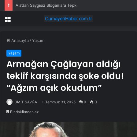
Ala’dan Saygısız Sloganlara Tepki
Menü
Anasayfa
/
Yaşam
Yaşam
Armağan Çağlayan aldığı
teklif karşısında şoke oldu!
“Ağzım açık okudum”
ÜMİT SAVĞA
Temmuz 31, 2025
0
0
Bir dakikadan az