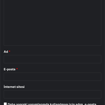
Y
o
r
u
m
*
Ad
*
E-posta
*
İnternet sitesi
Daha sonraki yorumlarımda kullanılması için adım, e-posta