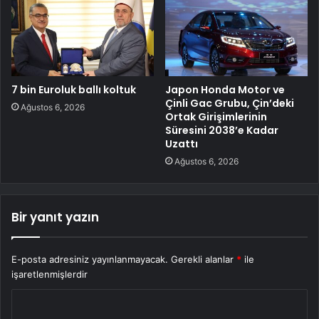
7 bin Euroluk ballı koltuk
Japon Honda Motor ve
Çinli Gac Grubu, Çin’deki
Ağustos 6, 2026
Ortak Girişimlerinin
Süresini 2038’e Kadar
Uzattı
Ağustos 6, 2026
Bir yanıt yazın
E-posta adresiniz yayınlanmayacak.
Gerekli alanlar
*
ile
işaretlenmişlerdir
Y