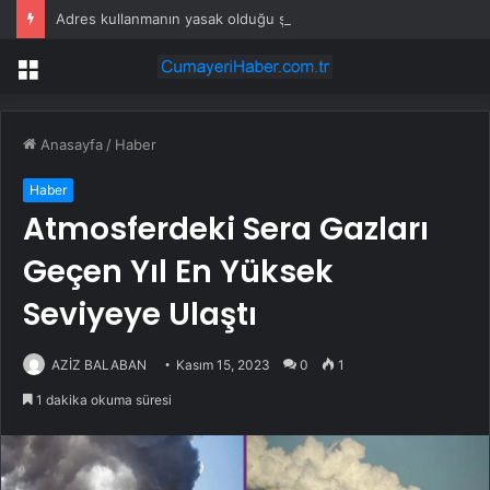
Adres kullanmanın yasak olduğu şehir: Ambulans yolu bulamıyor, kargo gitmiyor
Menü
Anasayfa
/
Haber
Haber
Atmosferdeki Sera Gazları
Geçen Yıl En Yüksek
Seviyeye Ulaştı
AZİZ BALABAN
Kasım 15, 2023
0
1
1 dakika okuma süresi