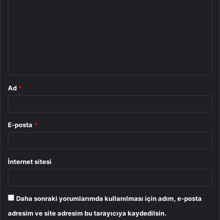
o
r
u
m
*
Ad
*
E-posta
*
İnternet sitesi
Daha sonraki yorumlarımda kullanılması için adım, e-posta
adresim ve site adresim bu tarayıcıya kaydedilsin.