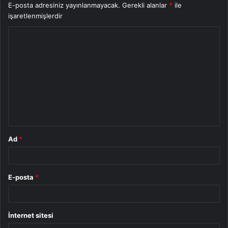
E-posta adresiniz yayınlanmayacak.
Gerekli alanlar
*
ile
işaretlenmişlerdir
Y
o
r
u
m
*
Ad
*
E-posta
*
İnternet sitesi