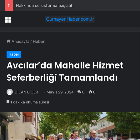
Hakkında soruşturma başlatılan Ertuğrul Özkök yurt dışından dönüyor
Menü
Anasayfa
/
Haber
Haber
Avcılar’da Mahalle Hizmet
Seferberliği Tamamlandı
DİLAN BİÇER
Mayıs 29, 2024
0
0
1 dakika okuma süresi