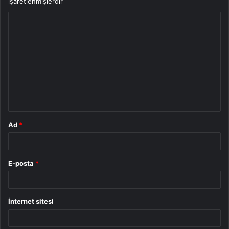
işaretlenmişlerdir
Y
o
r
u
m
*
Ad
*
E-posta
*
İnternet sitesi