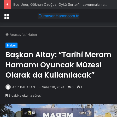
Ece Üner, Gökhan Özoğuz, Öykü Serter’in savunmaları aynı
Menü
Anasayfa
/
Haber
Haber
Başkan Altay: “Tarihi Meram
Hamamı Oyuncak Müzesi
Olarak da Kullanılacak”
AZİZ BALABAN
Şubat 10, 2024
0
1
3 dakika okuma süresi