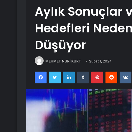
Aylık Sonuçlar 
Hedefleri Neden
Düşüyor
MEHMET NURİ KURT
Şubat 1, 2024
Facebook
Twitter
LinkedIn
Tumblr
Pinterest
Reddit