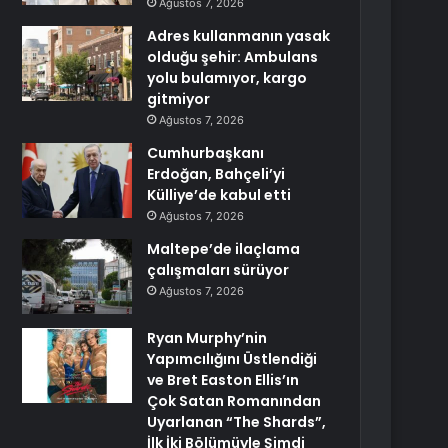
Ağustos 7, 2026
Adres kullanmanın yasak
olduğu şehir: Ambulans
yolu bulamıyor, kargo
gitmiyor
Ağustos 7, 2026
Cumhurbaşkanı
Erdoğan, Bahçeli’yi
Külliye’de kabul etti
Ağustos 7, 2026
Maltepe’de ilaçlama
çalışmaları sürüyor
Ağustos 7, 2026
Ryan Murphy’nin
Yapımcılığını Üstlendiği
ve Bret Easton Ellis’ın
Çok Satan Romanından
Uyarlanan “The Shards”,
İlk İki Bölümüyle Şimdi