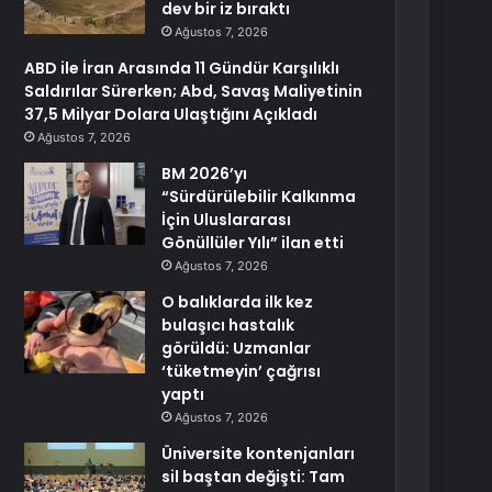
dev bir iz bıraktı
Ağustos 7, 2026
ABD ile İran Arasında 11 Gündür Karşılıklı
Saldırılar Sürerken; Abd, Savaş Maliyetinin
37,5 Milyar Dolara Ulaştığını Açıkladı
Ağustos 7, 2026
BM 2026’yı
“Sürdürülebilir Kalkınma
İçin Uluslararası
Gönüllüler Yılı” ilan etti
Ağustos 7, 2026
O balıklarda ilk kez
bulaşıcı hastalık
görüldü: Uzmanlar
‘tüketmeyin’ çağrısı
yaptı
Ağustos 7, 2026
Üniversite kontenjanları
sil baştan değişti: Tam