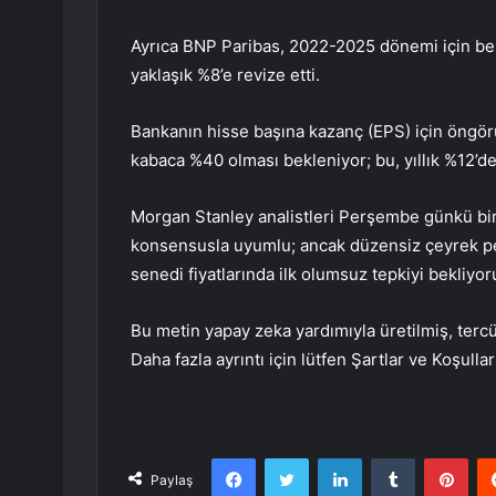
Ayrıca BNP Paribas, 2022-2025 dönemi için bekl
yaklaşık %8’e revize etti.
Bankanın hisse başına kazanç (EPS) için öngörü
kabaca %40 olması bekleniyor; bu, yıllık %12’den
Morgan Stanley analistleri Perşembe günkü bir 
konsensusla uyumlu; ancak düzensiz çeyrek per
senedi fiyatlarında ilk olumsuz tepkiyi bekliyor
Bu metin yapay zeka yardımıyla üretilmiş, tercüm
Daha fazla ayrıntı için lütfen Şartlar ve Koşulla
Facebook
Twitter
LinkedIn
Tumblr
Pint
Paylaş