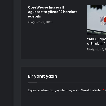
CoreWeave hissesi 11
Ağustos’ta yüzde 12 hareket
edebilir
Ağustos 5, 2026
“ABD, Japo
artırabilir
Ağustos 5, 
Bir yanıt yazın
E-posta adresiniz yayınlanmayacak.
Gerekli alanlar
*
i
Y
o