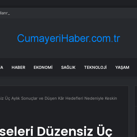
llanmanın yasak olduğu şehir: Ambulans yolu bulamıyor, kargo gitmiyor
FA
HABER
EKONOMI
SAĞLIK
TEKNOLOJI
YAŞAM
iz Üç Aylık Sonuçlar ve Düşen Kâr Hedefleri Nedeniyle Keskin
seleri Düzensiz Üç