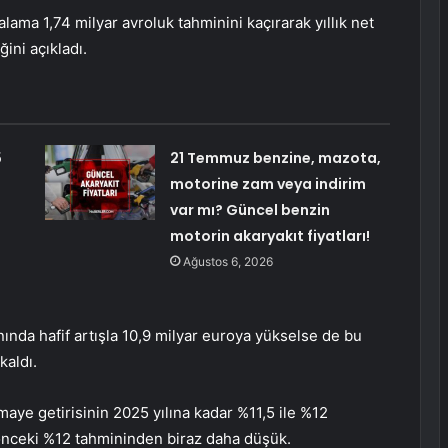
lama 1,74 milyar avroluk tahminini kaçırarak yıllık net
ini açıkladı.
5
21 Temmuz benzine, mazota,
motorine zam veya indirim
var mı? Güncel benzin
motorin akaryakıt fiyatları!
Ağustos 6, 2026
nında hafif artışla 10,9 milyar euroya yükselse de bu
kaldı.
aye getirisinin 2025 yılına kadar %11,5 ile %12
önceki %12 tahmininden biraz daha düşük.