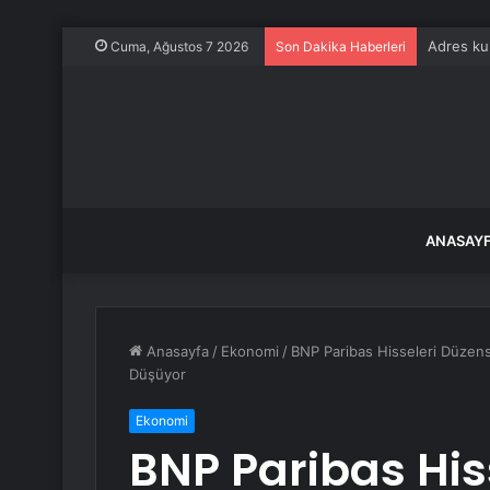
Adres ku
Cuma, Ağustos 7 2026
Son Dakika Haberleri
ANASAY
Anasayfa
/
Ekonomi
/
BNP Paribas Hisseleri Düzens
Düşüyor
Ekonomi
BNP Paribas His