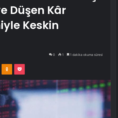
ve Düşen Kâr
iyle Keskin
0
1
1 dakika okuma süresi
VKontakte
Odnoklassniki
Pocket