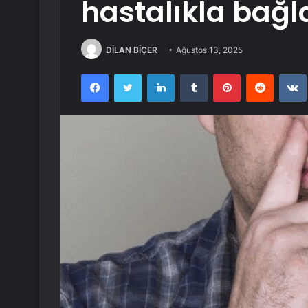
hastalıkla bağla
DİLAN BİÇER
Ağustos 13, 2025
Facebook
Twitter
LinkedIn
Tumblr
Pinterest
Reddit