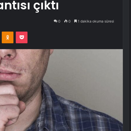
ntısı çıktı
0
0
1 dakika okuma süresi
VKontakte
Odnoklassniki
Pocket