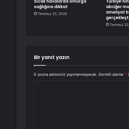
Sıcak havalarda omurga
Türkiye’nin 
sağlığına dikkat
akciğer mak
ameliyat b
Temmuz 23, 2026
gerçekleşti
Temmuz 22,
Bir yanıt yazın
E-posta adresiniz yayınlanmayacak.
Gerekli alanlar
*
i
Y
o
r
u
m
*