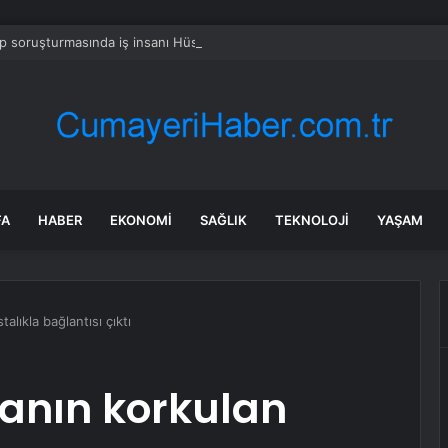
 soruşturmasında iş insanı Hüseyin Başaran’a tutuklama talebi
FA
HABER
EKONOMI
SAĞLIK
TEKNOLOJI
YAŞAM
alıkla bağlantısı çıktı
manın korkulan