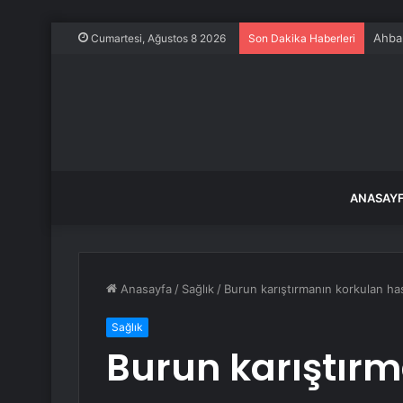
Ahbap
Cumartesi, Ağustos 8 2026
Son Dakika Haberleri
ANASAY
Anasayfa
/
Sağlık
/
Burun karıştırmanın korkulan hast
Sağlık
Burun karıştır