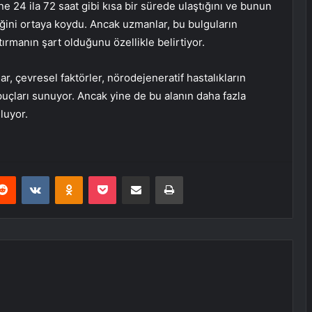
ne 24 ila 72 saat gibi kısa bir sürede ulaştığını ve bunun
iğini ortaya koydu. Ancak uzmanlar, bu bulguların
tırmanın şart olduğunu özellikle belirtiyor.
ar, çevresel faktörler, nörodejeneratif hastalıkların
puçları sunuyor. Ancak yine de bu alanın daha fazla
uluyor.
erest
Reddit
VKontakte
Odnoklassniki
Pocket
E-Posta ile paylaş
Yazdır