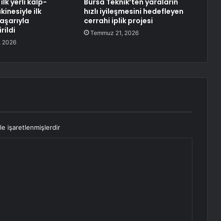
ilk yerli kalp-
Bursa Teknik’ten yaraların
inesiyle ilk
hızlı iyileşmesini hedefleyen
aşarıyla
cerrahi iplik projesi
rildi
Temmuz 21, 2026
 2026
le işaretlenmişlerdir