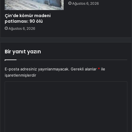
Ağustos 6, 2026
Çin’de kömür madeni
patlaması: 90 ölü
Ağustos 6, 2026
Bir yanıt yazın
E-posta adresiniz yayınlanmayacak.
Gerekli alanlar
*
ile
işaretlenmişlerdir
Y
o
r
u
m
*