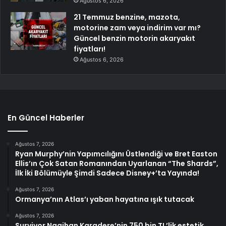
Ağustos 6, 2026
21 Temmuz benzine, mazota,
motorine zam veya indirim var mı?
Güncel benzin motorin akaryakıt
fiyatları!
Ağustos 6, 2026
En Güncel Haberler
Ağustos 7, 2026
Ryan Murphy’nin Yapımcılığını Üstlendiği ve Bret Easton
Ellis’ın Çok Satan Romanından Uyarlanan “The Shards”,
İlk İki Bölümüyle Şimdi Sadece Disney+’ta Yayında!
Ağustos 7, 2026
Ormanya’nın Atlas’ı yaban hayatına ışık tutacak
Ağustos 7, 2026
Survivor Nagihan Karadere’nin 750 bin TL’lik estetik