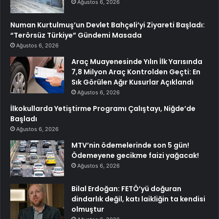
Ağustos 6, 2026
Numan Kurtulmuş’un Devlet Bahçeli’yi Ziyareti Başladı:
“Terörsüz Türkiye” Gündemi Masada
Ağustos 6, 2026
Araç Muayenesinde Yılın İlk Yarısında
7,8 Milyon Araç Kontrolden Geçti: En
Sık Görülen Ağır Kusurlar Açıklandı
Ağustos 6, 2026
İlkokullarda Yetiştirme Programı Çalıştayı, Niğde’de
Başladı
Ağustos 6, 2026
MTV’nin ödemelerinde son 5 gün!
Ödemeyene gecikme faizi yağacak!
Ağustos 6, 2026
Bilal Erdoğan: FETÖ’yü doğuran
dindarlık değil, katı laikliğin ta kendisi
olmuştur