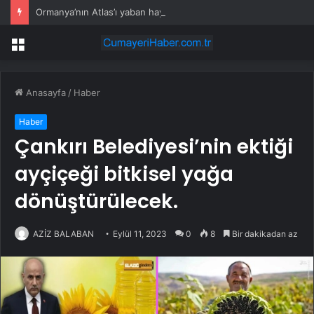
Ormanya’nın Atlas’ı yaban hayatına ışık tutacak
Menü
Anasayfa
/
Haber
Haber
Çankırı Belediyesi’nin ektiği
ayçiçeği bitkisel yağa
dönüştürülecek.
AZİZ BALABAN
Eylül 11, 2023
0
8
Bir dakikadan az