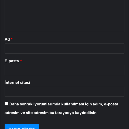
u
m
*
Ad
*
E-posta
*
İnternet sitesi
Daha sonraki yorumlarımda kullanılması için adım, e-posta
adresim ve site adresim bu tarayıcıya kaydedilsin.