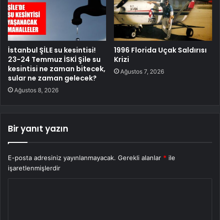
İstanbul ŞİLE su kesintisi!
1996 Florida Uçak Saldırısı
23-24 Temmuz İSKİ Şile su
Krizi
kesintisi ne zaman bitecek,
Ağustos 7, 2026
sular ne zaman gelecek?
Ağustos 8, 2026
Bir yanıt yazın
E-posta adresiniz yayınlanmayacak.
Gerekli alanlar
*
ile
işaretlenmişlerdir
Y
o
r