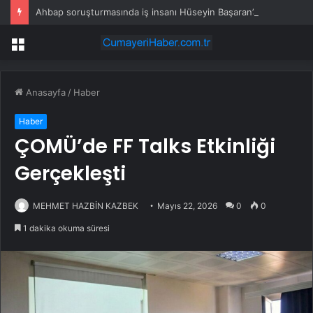
Ahbap soruşturmasında iş insanı Hüseyin Başaran’a tutuklama talebi
Menü
Anasayfa
/
Haber
Haber
ÇOMÜ’de FF Talks Etkinliği
Gerçekleşti
MEHMET HAZBİN KAZBEK
Mayıs 22, 2026
0
0
1 dakika okuma süresi