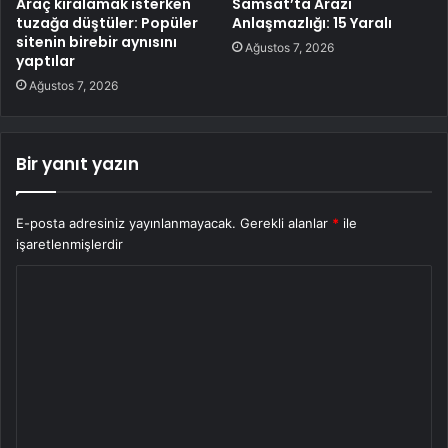
Araç kiralamak isterken
Samsat’ta Arazi
tuzağa düştüler: Popüler
Anlaşmazlığı: 15 Yaralı
sitenin birebir aynısını
Ağustos 7, 2026
yaptılar
Ağustos 7, 2026
Bir yanıt yazın
E-posta adresiniz yayınlanmayacak.
Gerekli alanlar
*
ile
işaretlenmişlerdir
Y
o
r
u
m
*