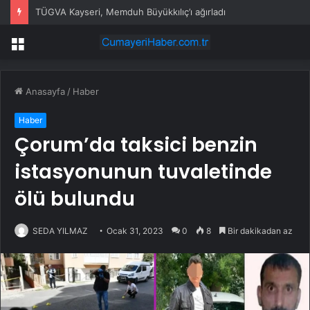
TÜGVA Kayseri, Memduh Büyükkılıç’ı ağırladı
Menü
Anasayfa
/
Haber
Haber
Çorum’da taksici benzin
istasyonunun tuvaletinde
ölü bulundu
SEDA YILMAZ
Ocak 31, 2023
0
8
Bir dakikadan az