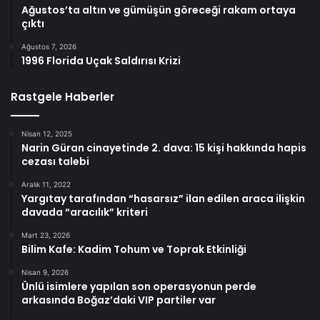
Ağustos’ta altın ve gümüşün göreceği rakam ortaya
çıktı
Ağustos 7, 2026
1996 Florida Uçak Saldırısı Krizi
Rastgele Haberler
Nisan 12, 2025
Narin Güran cinayetinde 2. dava: 15 kişi hakkında hapis
cezası talebi
Aralık 11, 2022
Yargıtay tarafından “hasarsız” ilan edilen araca ilişkin
davada “aracılık” kriteri
Mart 23, 2026
Bilim Kafe: Kadim Tohum ve Toprak Etkinliği
Nisan 9, 2026
Ünlü isimlere yapılan son operasyonun perde
arkasında Boğaz’daki VIP partiler var