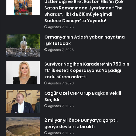
Üstlendiği ve Bret Easton Ellis’ın Çok
Satan Romanından Uyarlanan “The
Shards”, İlk İki Bölümüyle Şimdi
Sadece Disney+’ta Yayında!
Ağustos 7, 2026
Ormanya’nın Atlas’ı yaban hayatına
ışık tutacak
Ağustos 7, 2026
Survivor Nagihan Karadere’nin 750 bin
TL’lik estetik operasyonu: Yaşadığı
zorlu süreci anlattı
Ağustos 7, 2026
Özgür Özel CHP Grup Başkan Vekili
Seçildi
Ağustos 7, 2026
2 milyar yıl önce Dünya’ya çarptı,
geriye dev bir iz bıraktı
Ağustos 7, 2026