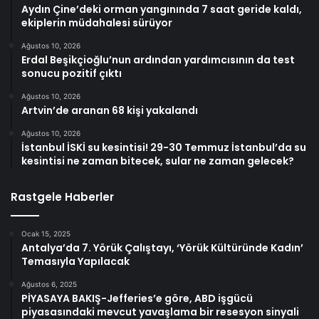
Aydın Çine’deki orman yangınında 7 saat geride kaldı,
ekiplerin müdahalesi sürüyor
Ağustos 10, 2026
Erdal Beşikçioğlu’nun ardından yardımcısının da test
sonucu pozitif çıktı
Ağustos 10, 2026
Artvin’de aranan 68 kişi yakalandı
Ağustos 10, 2026
İstanbul İSKİ su kesintisi! 29-30 Temmuz İstanbul’da su
kesintisi ne zaman bitecek, sular ne zaman gelecek?
Rastgele Haberler
Ocak 15, 2025
Antalya’da 7. Yörük Çalıştayı, ‘Yörük Kültüründe Kadın’
Temasıyla Yapılacak
Ağustos 6, 2025
PİYASAYA BAKIŞ-Jefferies’e göre, ABD işgücü
piyasasındaki mevcut yavaşlama bir resesyon sinyali