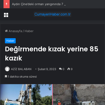
Aydın Çine’deki orman yangınında 7 saat geride kaldı, ekiplerin müdahalesi sürüyor
Menü
Anasayfa
/
Haber
Haber
Değirmende kızak yerine 85
kazık
AZİZ BALABAN
Şubat 9, 2023
0
9
1 dakika okuma süresi