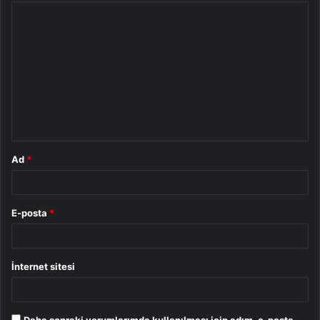
Y
o
r
u
m
*
Ad
*
E-posta
*
İnternet sitesi