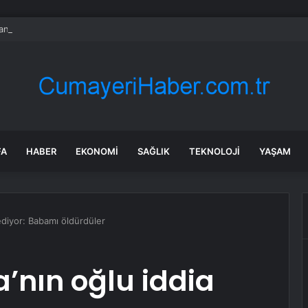
nk değil: Almanya’nın yeni savaş planı dikkat çekti
FA
HABER
EKONOMI
SAĞLIK
TEKNOLOJI
YAŞAM
ediyor: Babamı öldürdüler
’nın oğlu iddia