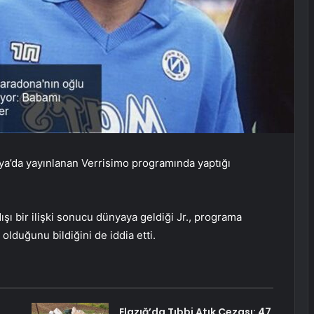
lya’da yayınlanan Verrisimo programında yaptığı
 dışı bir ilişki sonucu dünyaya geldiği Jr., programa
olduğunu bildiğini de iddia etti.
Elazığ’da Tıbbi Atık Cezası: 47