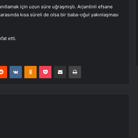
ıtlamak için uzun süre uğraşmıştı. Arjantinli efsane
arasında kısa süreli de olsa bir baba-oğul yakınlaşması
at etti.
erest
Reddit
VKontakte
Odnoklassniki
Pocket
E-Posta ile paylaş
Yazdır