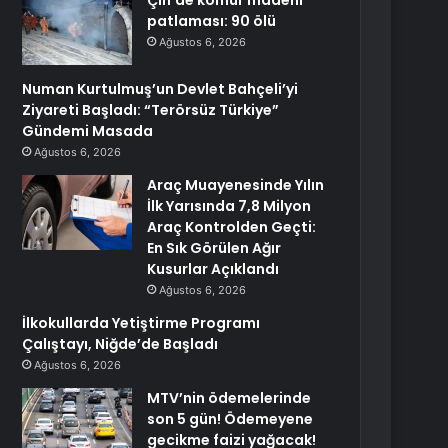
Çin’de kömür madeni
patlaması: 90 ölü
Ağustos 6, 2026
Numan Kurtulmuş’un Devlet Bahçeli’yi
Ziyareti Başladı: “Terörsüz Türkiye”
Gündemi Masada
Ağustos 6, 2026
Araç Muayenesinde Yılın
İlk Yarısında 7,8 Milyon
Araç Kontrolden Geçti:
En Sık Görülen Ağır
Kusurlar Açıklandı
Ağustos 6, 2026
İlkokullarda Yetiştirme Programı
Çalıştayı, Niğde’de Başladı
Ağustos 6, 2026
MTV’nin ödemelerinde
son 5 gün! Ödemeyene
gecikme faizi yağacak!