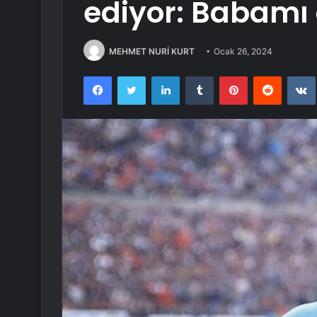
ediyor: Babamı 
MEHMET NURİ KURT
Ocak 26, 2024
Facebook
Twitter
LinkedIn
Tumblr
Pinterest
Reddit