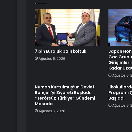
7 bin Euroluk ballı koltuk
Japon Hond
Gac Grubu,
Ağustos 6, 2026
Girişimleri
Kadar Uzat
Ağustos 6, 
Numan Kurtulmuş’un Devlet
İlkokullard
Bahçeli’yi Ziyareti Başladı:
Programı Ç
“Terörsüz Türkiye” Gündemi
Başladı
Masada
Ağustos 6, 
Ağustos 6, 2026