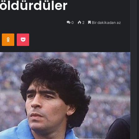
öldürdüler
0
2
Bir dakikadan az
VKontakte
Odnoklassniki
Pocket