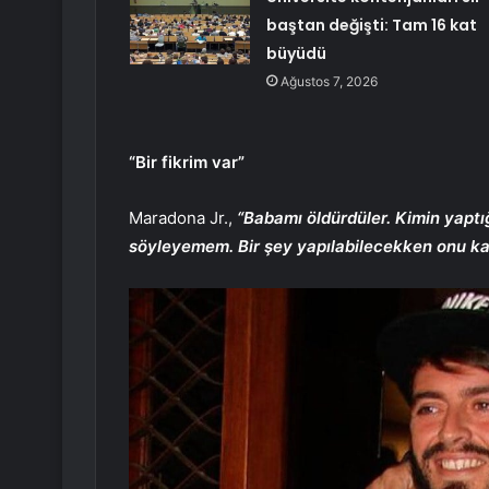
baştan değişti: Tam 16 kat
büyüdü
Ağustos 7, 2026
“Bir fikrim var”
Maradona Jr.,
“Babamı öldürdüler. Kimin yaptı
söyleyemem. Bir şey yapılabilecekken onu kade