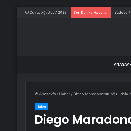
Sadece ta
Cuma, Ağustos 7 2026
Son Dakika Haberleri
ANASAY
Anasayfa
/
Haber
/
Diego Maradona’nın oğlu iddia 
Haber
Diego Maradona