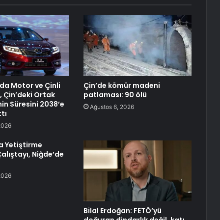
a Motor ve Çinli
Çin’de kömür madeni
 Çin’deki Ortak
patlaması: 90 ölü
nin Süresini 2038’e
Ağustos 6, 2026
tı
2026
a Yetiştirme
alıştayı, Niğde’de
2026
Bilal Erdoğan: FETÖ’yü