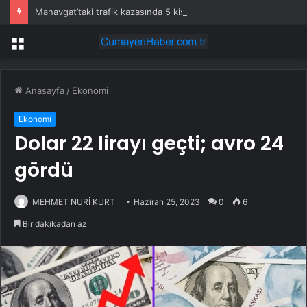
Manavgat’taki trafik kazasında 5 kişi hayatını kaybetti
Menü
Anasayfa
/
Ekonomi
Ekonomi
Dolar 22 lirayı geçti; avro 24
gördü
MEHMET NURİ KURT
Haziran 25, 2023
0
6
Bir dakikadan az