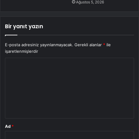
Ağustos 5, 2026
Bir yanıt yazın
E-posta adresiniz yayınlanmayacak.
Gerekli alanlar
*
ile
işaretlenmişlerdir
Y
o
r
u
m
*
Ad
*