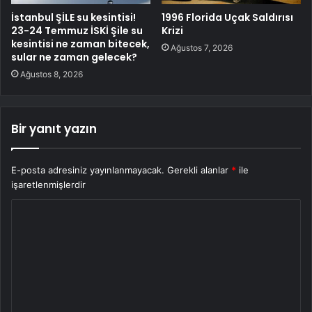
İstanbul ŞİLE su kesintisi!
1996 Florida Uçak Saldırısı
23-24 Temmuz İSKİ Şile su
Krizi
kesintisi ne zaman bitecek,
Ağustos 7, 2026
sular ne zaman gelecek?
Ağustos 8, 2026
Bir yanıt yazın
E-posta adresiniz yayınlanmayacak.
Gerekli alanlar
*
ile
işaretlenmişlerdir
Y
o
r
u
m