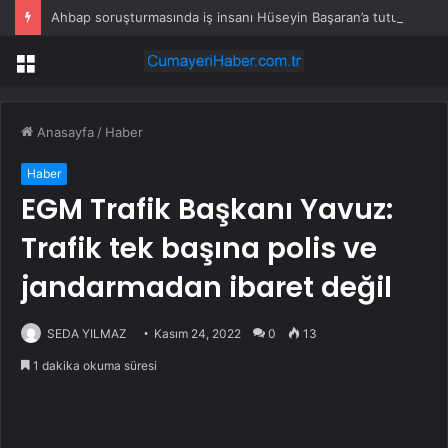
Ahbap soruşturmasında iş insanı Hüseyin Başaran’a tutuklama talebi
Menü
Anasayfa
/
Haber
Haber
EGM Trafik Başkanı Yavuz:
Trafik tek başına polis ve
jandarmadan ibaret değil
SEDA YILMAZ
Kasım 24, 2022
0
13
1 dakika okuma süresi