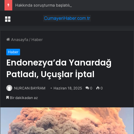
Hakkında soruşturma başlatılan Ertuğrul Özkök yurt dışından dönüyor
Menü
Anasayfa
/
Haber
Haber
Endonezya’da Yanardağ
Patladı, Uçuşlar İptal
NURCAN BAYRAM
Haziran 18, 2025
0
0
Bir dakikadan az