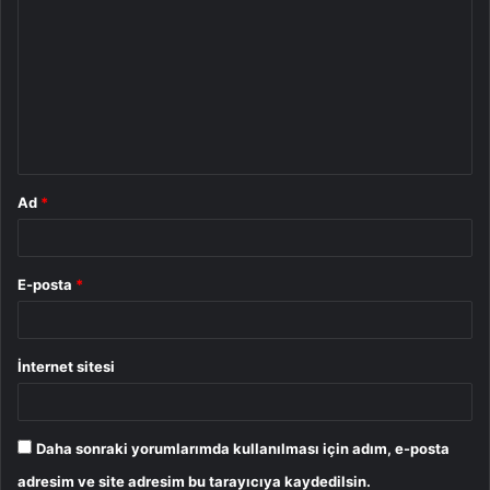
o
r
u
m
*
Ad
*
E-posta
*
İnternet sitesi
Daha sonraki yorumlarımda kullanılması için adım, e-posta
adresim ve site adresim bu tarayıcıya kaydedilsin.