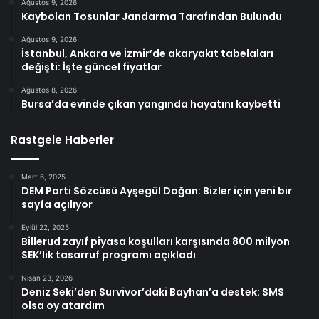
Ağustos 9, 2026
Kaybolan Tosunlar Jandarma Tarafından Bulundu
Ağustos 9, 2026
İstanbul, Ankara ve İzmir’de akaryakıt tabelaları
değişti: İşte güncel fiyatlar
Ağustos 8, 2026
Bursa’da evinde çıkan yangında hayatını kaybetti
Rastgele Haberler
Mart 6, 2025
DEM Parti Sözcüsü Ayşegül Doğan: Bizler için yeni bir
sayfa açılıyor
Eylül 22, 2025
Billerud zayıf piyasa koşulları karşısında 800 milyon
SEK’lik tasarruf programı açıkladı
Nisan 23, 2026
Deniz Seki’den Survivor’daki Bayhan’a destek: SMS
olsa oy atardım