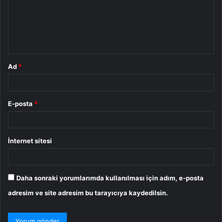
u
m
*
Ad
*
E-posta
*
İnternet sitesi
Daha sonraki yorumlarımda kullanılması için adım, e-posta
adresim ve site adresim bu tarayıcıya kaydedilsin.