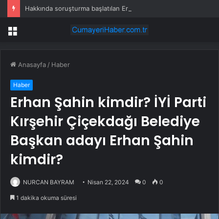
Hakkında soruşturma başlatılan Ertuğrul Özkök yurt dışından dönüyor
Menü
Anasayfa
/
Haber
Haber
Erhan Şahin kimdir? İYİ Parti
Kırşehir Çiçekdağı Belediye
Başkan adayı Erhan Şahin
kimdir?
NURCAN BAYRAM
Nisan 22, 2024
0
0
1 dakika okuma süresi