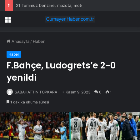
21 Temmuz benzine, mazota, motorine zam veya indirim var mı? Güncel benzin motorin akaryakıt fiyatları!
Menü
Anasayfa
/
Haber
Haber
F.Bahçe, Ludogrets’e 2-0
yenildi
SABAHATTİN TOPKARA
Kasım 9, 2023
0
1
1 dakika okuma süresi