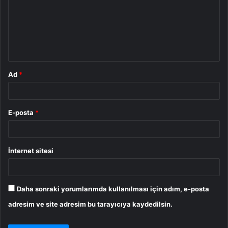
r
u
m
*
Ad
*
E-posta
*
İnternet sitesi
Daha sonraki yorumlarımda kullanılması için adım, e-posta
adresim ve site adresim bu tarayıcıya kaydedilsin.