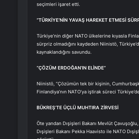
seçimleri işaret etti.
“TÜRKİYE’NİN YAVAŞ HAREKET ETMESİ SÜRP
Türkiye’nin diğer NATO ülkelerine kıyasla Fin
sürpriz olmadığını kaydeden Niinistö, Türkiye
kaynaklandığını savundu.
“ÇÖZÜM ERDOĞAN’IN ELİNDE”
Niinistö, “Çözümün tek bir kişinin, Cumhurbaşka
Finlandiya’nın NATO’ya iştirak süreci Türkiye’
BÜKREŞ’TE ÜÇLÜ MUHTIRA ZİRVESİ
Öte yandan Dışişleri Bakanı Mevlüt Çavuşoğlu, 
Dışişleri Bakanı Pekka Haavisto ile NATO Dışişl