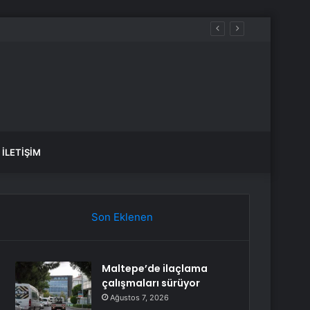
Ryan Murphy’nin Yapımcılığını Üstlendiği ve Bret Easton Ellis’ın Çok Satan Romanından Uyarlanan “The Shards”, İlk İki Bölümüyle Şimdi Sadece Disney+’ta Yayında!
İLETIŞIM
Son Eklenen
Maltepe’de ilaçlama
çalışmaları sürüyor
Ağustos 7, 2026