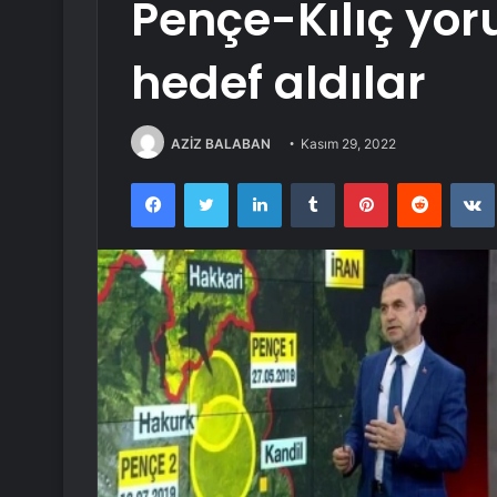
Pençe-Kılıç yor
hedef aldılar
AZİZ BALABAN
Kasım 29, 2022
Facebook
Twitter
LinkedIn
Tumblr
Pinterest
Reddit