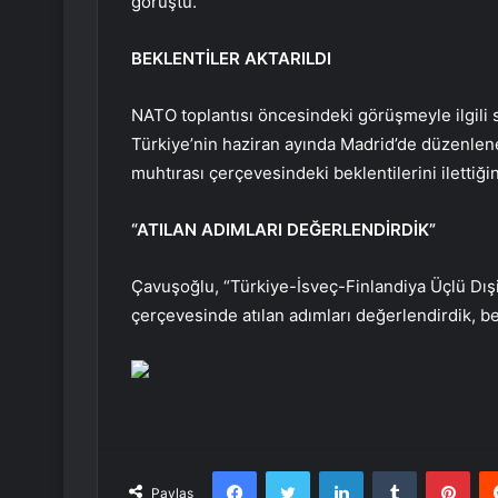
görüştü.
BEKLENTİLER AKTARILDI
NATO toplantısı öncesindeki görüşmeyle ilgil
Türkiye’nin haziran ayında Madrid’de düzenle
muhtırası çerçevesindeki beklentilerini ilettiğin
“ATILAN ADIMLARI DEĞERLENDİRDİK”
Çavuşoğlu, “Türkiye-İsveç-Finlandiya Üçlü Dışi
çerçevesinde atılan adımları değerlendirdik, be
Facebook
Twitter
LinkedIn
Tumblr
Pint
Paylaş