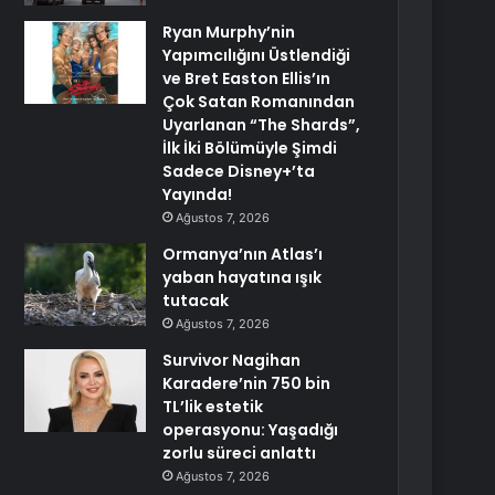
Ryan Murphy’nin
Yapımcılığını Üstlendiği
ve Bret Easton Ellis’ın
Çok Satan Romanından
Uyarlanan “The Shards”,
İlk İki Bölümüyle Şimdi
Sadece Disney+’ta
Yayında!
Ağustos 7, 2026
Ormanya’nın Atlas’ı
yaban hayatına ışık
tutacak
Ağustos 7, 2026
Survivor Nagihan
Karadere’nin 750 bin
TL’lik estetik
operasyonu: Yaşadığı
zorlu süreci anlattı
Ağustos 7, 2026