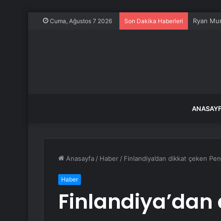
Cuma, Ağustos 7 2026
Son Dakika Haberleri
ANASAY
Anasayfa
/
Haber
/
Finlandiya’dan dikkat çeken Penç
Haber
Finlandiya’dan 