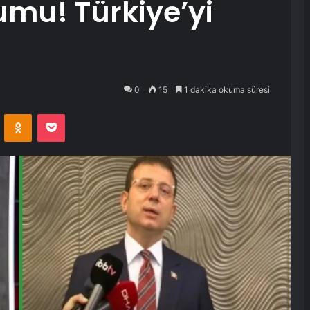
umu! Türkiye’yi
0
15
1 dakika okuma süresi
VKontakte
Odnoklassniki
Pocket