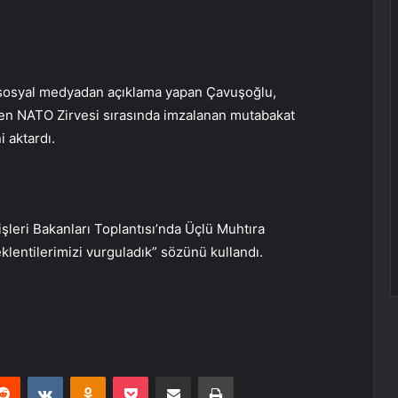
i sosyal medyadan açıklama yapan Çavuşoğlu,
nen NATO Zirvesi sırasında imzalanan mutabakat
i aktardı.
şleri Bakanları Toplantısı’nda Üçlü Muhtıra
klentilerimizi vurguladık” sözünü kullandı.
erest
Reddit
VKontakte
Odnoklassniki
Pocket
E-Posta ile paylaş
Yazdır