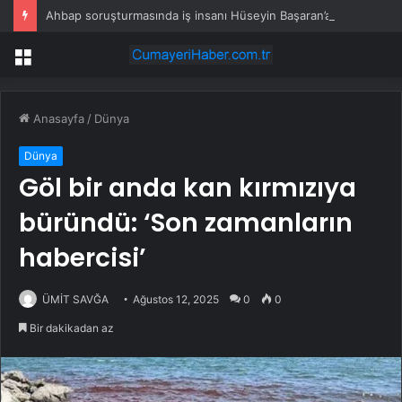
Ahbap soruşturmasında iş insanı Hüseyin Başaran’a tutuklama talebi
Menü
Anasayfa
/
Dünya
Dünya
Göl bir anda kan kırmızıya
büründü: ‘Son zamanların
habercisi’
ÜMİT SAVĞA
Ağustos 12, 2025
0
0
Bir dakikadan az