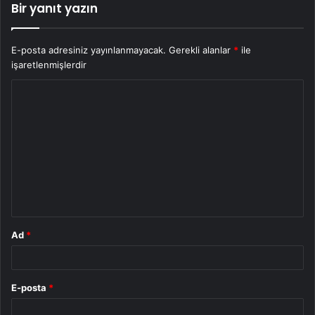
Bir yanıt yazın
E-posta adresiniz yayınlanmayacak.
Gerekli alanlar
*
ile
işaretlenmişlerdir
Y
o
r
u
m
*
Ad
*
E-posta
*