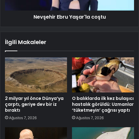
Nevşehir Ebru Yaşar'la coştu
İlgili Makaleler
2 milyar yıl önce Dünya’ya
O balıklarda ilk kez bulaşıcı
çarptı, geriye dev bir iz
hastalık görüldü: Uzmanlar
bıraktı
‘tüketmeyin’ çağrısı yaptı
Ağustos 7, 2026
Ağustos 7, 2026