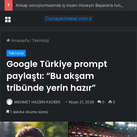
Ahbap soruşturmasında iş insanı Hüseyin Başaran’a tutuklama talebi
Menü
Anasayfa
/
Teknoloji
Teknoloji
Google Türkiye prompt
paylaştı: “Bu akşam
tribünde yerin hazır”
MEHMET HAZBİN KAZBEK
Nisan 21, 2026
0
0
1 dakika okuma süresi