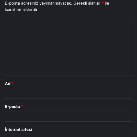
E-posta adresiniz yayınlanmayacak.
Gerekli alanlar
*
ile
işaretlenmişlerdir
Y
o
r
u
m
*
Ad
*
E-posta
*
İnternet sitesi