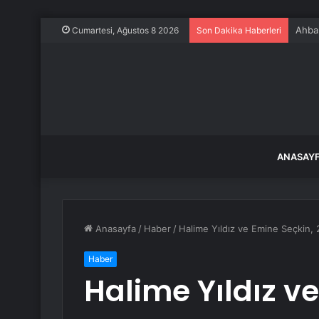
Ahbap
Cumartesi, Ağustos 8 2026
Son Dakika Haberleri
ANASAY
Anasayfa
/
Haber
/
Halime Yıldız ve Emine Seçkin, 2
Haber
Halime Yıldız v