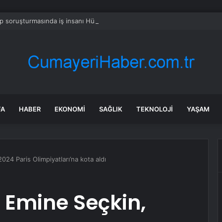
 soruşturmasında iş insanı Hüseyin Başaran’a tutuklama talebi
FA
HABER
EKONOMI
SAĞLIK
TEKNOLOJI
YAŞAM
024 Paris Olimpiyatları’na kota aldı
e Emine Seçkin,