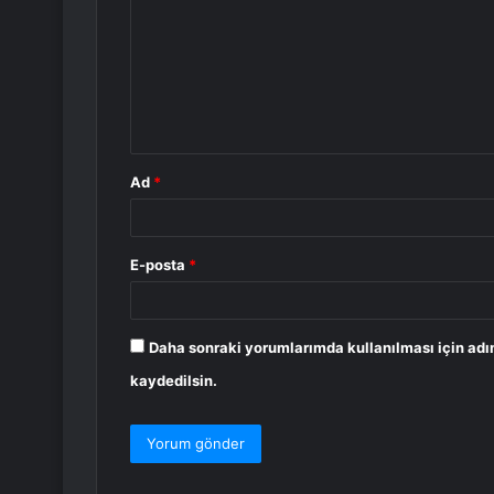
r
u
m
*
Ad
*
E-posta
*
Daha sonraki yorumlarımda kullanılması için adı
kaydedilsin.