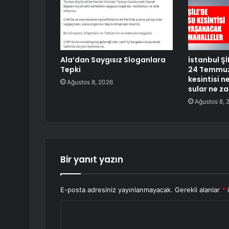
Ala’dan Saygısız Sloganlara
İstanbul Şİ
Tepki
24 Temmuz 
kesintisi 
Ağustos 8, 2026
sular ne z
Ağustos 8, 
Bir yanıt yazın
E-posta adresiniz yayınlanmayacak.
Gerekli alanlar
*
i
Y
o