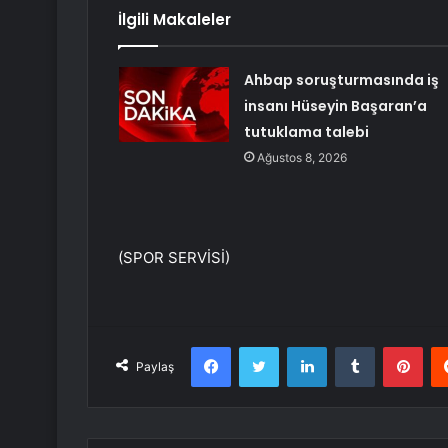
İlgili Makaleler
Ahbap soruşturmasında iş
insanı Hüseyin Başaran’a
tutuklama talebi
Ağustos 8, 2026
(SPOR SERVİSİ)
Facebook
Twitter
LinkedIn
Tumblr
Pint
Paylaş