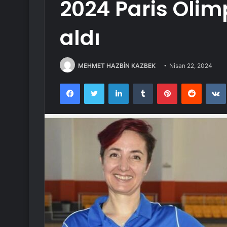
2024 Paris Olim
aldı
MEHMET HAZBİN KAZBEK
Nisan 22, 2024
Facebook
Twitter
LinkedIn
Tumblr
Pinterest
Reddit