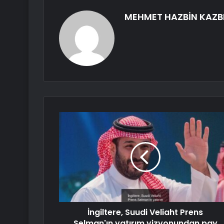
MEHMET HAZBİN KAZB
İngiltere, Suudi Veliaht Prens
Selman'ın yatırım vizyonundan pay