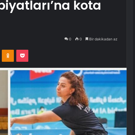
piyatları’na kota
0
0
Bir dakikadan az
VKontakte
Odnoklassniki
Pocket