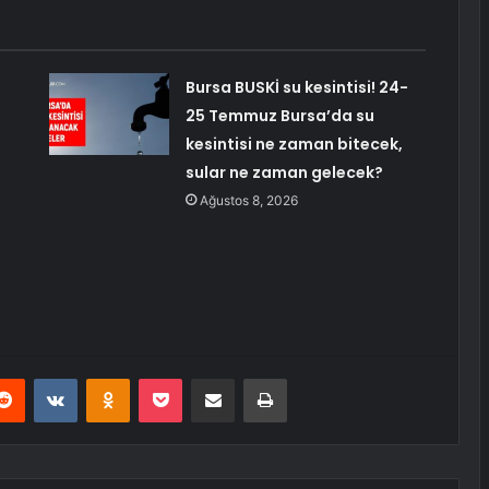
Bursa BUSKİ su kesintisi! 24-
25 Temmuz Bursa’da su
kesintisi ne zaman bitecek,
sular ne zaman gelecek?
Ağustos 8, 2026
erest
Reddit
VKontakte
Odnoklassniki
Pocket
E-Posta ile paylaş
Yazdır