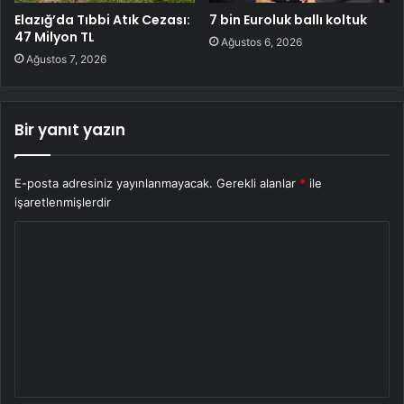
Elazığ’da Tıbbi Atık Cezası:
7 bin Euroluk ballı koltuk
47 Milyon TL
Ağustos 6, 2026
Ağustos 7, 2026
Bir yanıt yazın
E-posta adresiniz yayınlanmayacak.
Gerekli alanlar
*
ile
işaretlenmişlerdir
Y
o
r
u
m
*