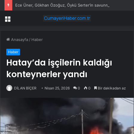
Ece Üner, Gökhan Özoğuz, Öykü Serter’in savunmaları aynı
Menü
Anasayfa
/
Haber
Haber
Hatay’da işçilerin kaldığı
konteynerler yandı
DİLAN BİÇER
Nisan 25, 2026
0
0
Bir dakikadan az