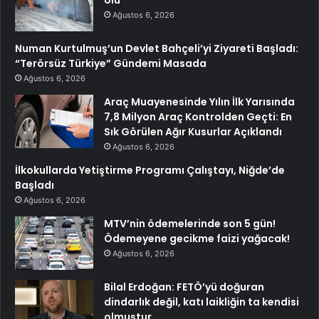
ölü
Ağustos 6, 2026
Numan Kurtulmuş’un Devlet Bahçeli’yi Ziyareti Başladı:
“Terörsüz Türkiye” Gündemi Masada
Ağustos 6, 2026
Araç Muayenesinde Yılın İlk Yarısında
7,8 Milyon Araç Kontrolden Geçti: En
Sık Görülen Ağır Kusurlar Açıklandı
Ağustos 6, 2026
İlkokullarda Yetiştirme Programı Çalıştayı, Niğde’de
Başladı
Ağustos 6, 2026
MTV’nin ödemelerinde son 5 gün!
Ödemeyene gecikme faizi yağacak!
Ağustos 6, 2026
Bilal Erdoğan: FETÖ’yü doğuran
dindarlık değil, katı laikliğin ta kendisi
olmuştur