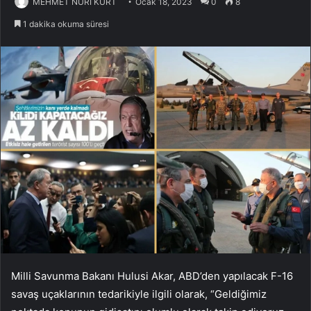
MEHMET NURİ KURT
Ocak 18, 2023
0
8
1 dakika okuma süresi
Milli Savunma Bakanı Hulusi Akar, ABD’den yapılacak F-16
savaş uçaklarının tedarikiyle ilgili olarak, “Geldiğimiz