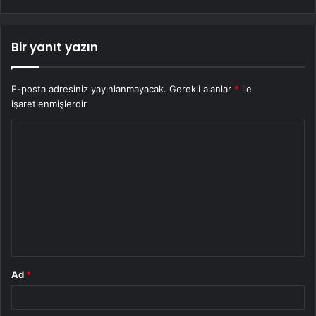
Bir yanıt yazın
E-posta adresiniz yayınlanmayacak.
Gerekli alanlar
*
ile
işaretlenmişlerdir
Y
o
r
u
m
*
Ad
*