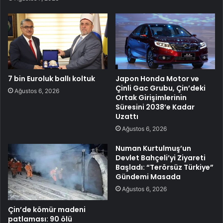
7 bin Euroluk ballı koltuk
Japon Honda Motor ve
Çinli Gac Grubu, Çin’deki
Ağustos 6, 2026
Ortak Girişimlerinin
Süresini 2038’e Kadar
Uzattı
Ağustos 6, 2026
Numan Kurtulmuş’un
Devlet Bahçeli’yi Ziyareti
Başladı: “Terörsüz Türkiye”
Gündemi Masada
Ağustos 6, 2026
Çin’de kömür madeni
patlaması: 90 ölü