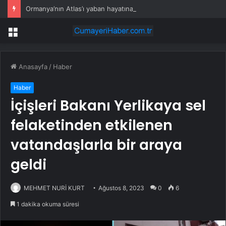
Ormanya’nın Atlas’ı yaban hayatına ışık tutacak
Menü
Anasayfa
/
Haber
Haber
İçişleri Bakanı Yerlikaya sel
felaketinden etkilenen
vatandaşlarla bir araya
geldi
MEHMET NURİ KURT
Ağustos 8, 2023
0
6
1 dakika okuma süresi