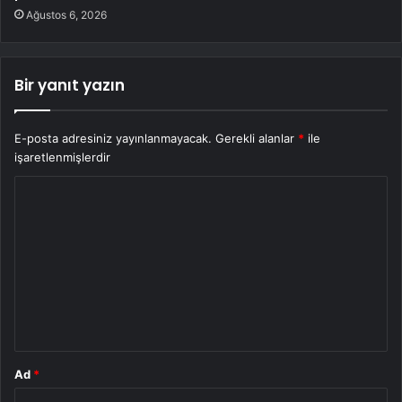
Ağustos 6, 2026
Bir yanıt yazın
E-posta adresiniz yayınlanmayacak.
Gerekli alanlar
*
ile
işaretlenmişlerdir
Y
o
r
u
m
*
Ad
*