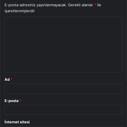
E-posta adresiniz yayınlanmayacak.
Gerekli alanlar
*
ile
işaretlenmişlerdir
Y
o
r
u
m
*
Ad
*
E-posta
*
İnternet sitesi