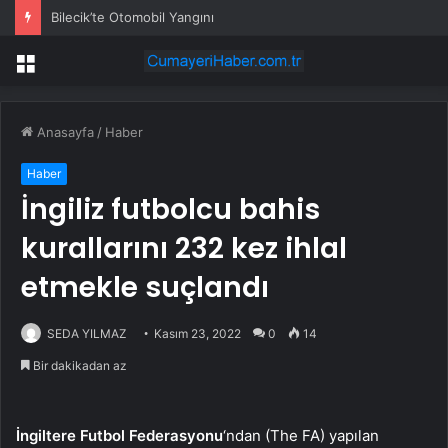
Bilecik’te Otomobil Yangını
Menü
Anasayfa
/
Haber
Haber
İngiliz futbolcu bahis
kurallarını 232 kez ihlal
etmekle suçlandı
SEDA YILMAZ
Kasım 23, 2022
0
14
Bir dakikadan az
İngiltere Futbol Federasyonu
‘ndan (The FA) yapılan