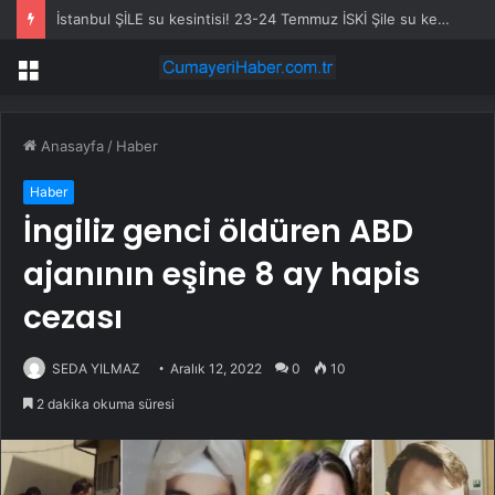
İstanbul ŞİLE su kesintisi! 23-24 Temmuz İSKİ Şile su kesintisi ne zaman bitecek, sular ne zaman gelecek?
Menü
Anasayfa
/
Haber
Haber
İngiliz genci öldüren ABD
ajanının eşine 8 ay hapis
cezası
SEDA YILMAZ
Aralık 12, 2022
0
10
2 dakika okuma süresi