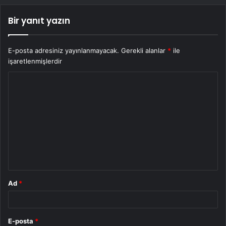
Bir yanıt yazın
E-posta adresiniz yayınlanmayacak.
Gerekli alanlar
*
ile
işaretlenmişlerdir
Y
o
r
u
m
*
Ad
*
E-posta
*