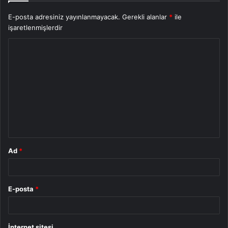
E-posta adresiniz yayınlanmayacak.
Gerekli alanlar
*
ile
işaretlenmişlerdir
Y
o
r
u
m
*
Ad
*
E-posta
*
İnternet sitesi