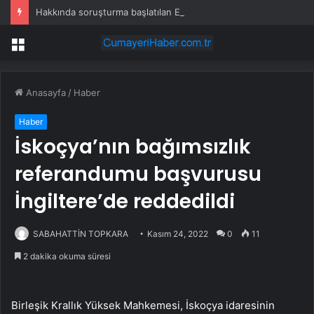
Hakkında soruşturma başlatılan Ertuğrul Özkök yurt dışından dönüyor
Menü
Anasayfa
/
Haber
Haber
İskoçya’nın bağımsızlık
referandumu başvurusu
İ ngiltere’de reddedildi
SABAHATTİN TOPKARA
Kasım 24, 2022
0
11
2 dakika okuma süresi
Birleşik Krallık Yüksek Mahkemesi, İskoçya idaresinin