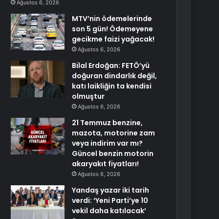
Ağustos 6, 2026
MTV’nin ödemelerinde
son 5 gün! Ödemeyene
gecikme faizi yağacak!
Ağustos 6, 2026
Bilal Erdoğan: FETÖ’yü
doğuran dindarlık değil,
katı laikliğin ta kendisi
olmuştur
Ağustos 6, 2026
21 Temmuz benzine,
mazota, motorine zam
veya indirim var mı?
Güncel benzin motorin
akaryakıt fiyatları!
Ağustos 6, 2026
Yandaş yazar iki tarih
verdi: ‘Yeni Parti’ye 10
vekil daha katılacak’