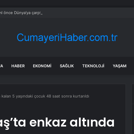
yıl önce Dünya’ya çarptı, geriye dev bir iz bıraktı
FA
HABER
EKONOMI
SAĞLIK
TEKNOLOJI
YAŞAM
kalan 5 yaşındaki çocuk 48 saat sonra kurtarıldı
’ta enkaz altında