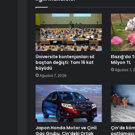
Üniversite kontenjanları sil
Elazığ’da T
baştan değişti: Tam 16 kat
Milyon TL
büyüdü
Ağustos 7, 
Ağustos 7, 2026
Japon Honda Motor ve Çinli
Çin’de kö
Gac Grubu, Çin’deki Ortak
patlaması: