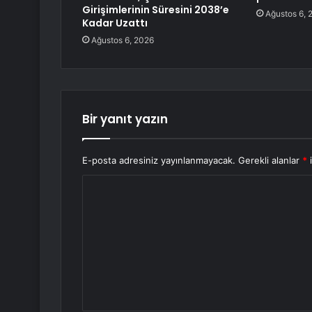
Girişimlerinin Süresini 2038’e
Ağustos 6, 
Kadar Uzattı
Ağustos 6, 2026
Bir yanıt yazın
E-posta adresiniz yayınlanmayacak.
Gerekli alanlar
*
i
Y
o
r
u
m
*