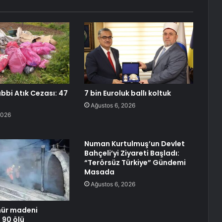
ıbbi Atık Cezası: 47
7 bin Euroluk ballı koltuk
Ağustos 6, 2026
2026
Numan Kurtulmuş’un Devlet
Bahçeli’yi Ziyareti Başladı:
“Terörsüz Türkiye” Gündemi
Masada
Ağustos 6, 2026
mür madeni
 90 ölü