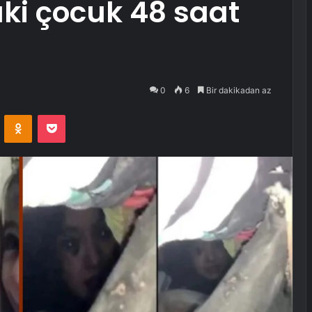
ki çocuk 48 saat
0
6
Bir dakikadan az
VKontakte
Odnoklassniki
Pocket