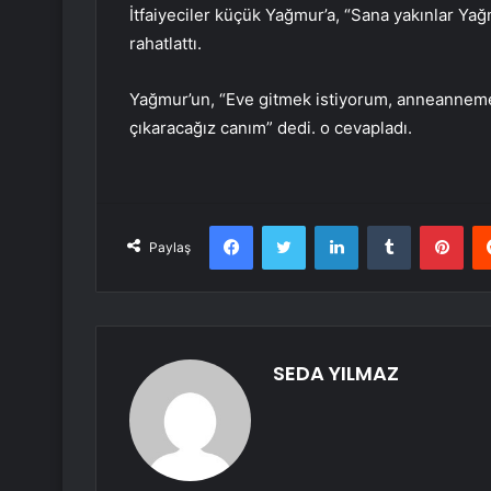
İtfaiyeciler küçük Yağmur’a, “Sana yakınlar Ya
rahatlattı.
Yağmur’un, “Eve gitmek istiyorum, anneanneme
çıkaracağız canım” dedi. o cevapladı.
Facebook
Twitter
LinkedIn
Tumblr
Pint
Paylaş
SEDA YILMAZ