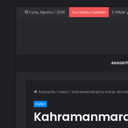
2 milyar 
Cuma, Ağustos 7 2026
Son Dakika Haberleri
ANASAY
Anasayfa
/
Haber
/
Kahramanmaraş’ta enkaz altında 
Haber
Kahramanmaraş