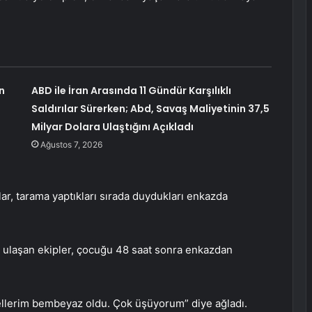
n
ABD ile İran Arasında 11 Gündür Karşılıklı
Saldırılar Sürerken; Abd, Savaş Maliyetinin 37,5
Milyar Dolara Ulaştığını Açıkladı
Ağustos 7, 2026
r, tarama yaptıkları sırada duydukları enkazda
 ulaşan ekipler, çocuğu 48 saat sonra enkazdan
ellerim bembeyaz oldu. Çok üşüyorum” diye ağladı.