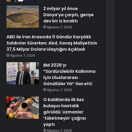
2 milyar yıl önce
Dünya’ya çarptı, geriye
dev bir iz bıraktı
Ağustos 7, 2026
ABD ile İran Arasında 11 Gündür Karşılıklı
Saldırılar Sürerken; Abd, Savaş Maliyetinin
37,5 Milyar Dolara Ulaştığını Açıkladı
Ağustos 7, 2026
BM 2026’yı
“Sürdürülebilir Kalkınma
İçin Uluslararası
Gönüllüler Yılı” ilan etti
Ağustos 7, 2026
O balıklarda ilk kez
bulaşıcı hastalık
görüldü: Uzmanlar
‘tüketmeyin’ çağrısı
yaptı
Ağustos 7, 2026