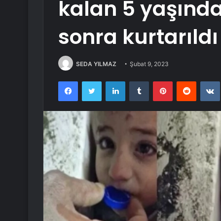
kalan 5 yaşında
sonra kurtarıldı
SEDA YILMAZ
Şubat 9, 2023
Facebook
Twitter
LinkedIn
Tumblr
Pinterest
Reddit