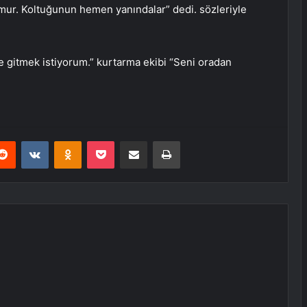
ğmur. Koltuğunun hemen yanındalar” dedi. sözleriyle
 gitmek istiyorum.” kurtarma ekibi “Seni oradan
erest
Reddit
VKontakte
Odnoklassniki
Pocket
E-Posta ile paylaş
Yazdır