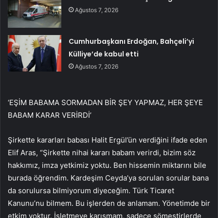
Ağustos 7, 2026
Cumhurbaşkanı Erdoğan, Bahçeli’yi
Külliye’de kabul etti
Ağustos 7, 2026
‘EŞİM BABAMA SORMADAN BİR ŞEY YAPMAZ, HER ŞEYE
BABAM KARAR VERİRDİ’
Şirkette kararları babası Halit Ergül’ün verdiğini ifade eden
Elif Aras, “Şirkette nihai kararı babam verirdi, bizim söz
hakkımız, imza yetkimiz yoktu. Ben hissemin miktarını bile
burada öğrendim. Kardeşim Ceyda’ya sorulan sorular bana
da sorulursa bilmiyorum diyeceğim. Türk Ticaret
Kanunu’nu bilmem. Bu işlerden de anlamam. Yönetimde bir
etkim yoktur. İşletmeye karışmam, sadece sömestirlerde