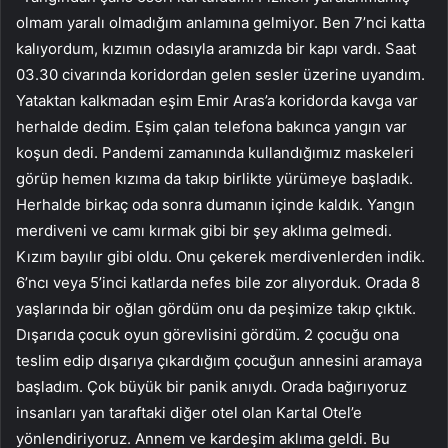
olmam yaralı olmadığım anlamına gelmiyor. Ben 7’nci katta
kalıyordum, kızımın odasıyla aramızda bir kapı vardı. Saat
03.30 civarında koridordan gelen sesler üzerine uyandım.
Yataktan kalkmadan eşim Emir Aras’a koridorda kavga var
herhalde dedim. Eşim çalan telefona bakınca yangın var
koşun dedi. Pandemi zamanında kullandığımız maskeleri
görüp hemen kızıma da takıp birlikte yürümeye başladık.
Herhalde birkaç oda sonra dumanın içinde kaldık. Yangın
merdiveni ve camı kırmak gibi bir şey aklıma gelmedi.
Kızım bayılır gibi oldu. Onu çekerek merdivenlerden indik.
6’ncı veya 5’inci katlarda nefes bile zor alıyorduk. Orada 8
yaşlarında bir oğlan gördüm onu da peşimize takıp çıktık.
Dışarıda çocuk oyun görevlisini gördüm. 2 çocuğu ona
teslim edip dışarıya çıkardığım çocuğun annesini aramaya
başladım. Çok büyük bir panik anıydı. Orada bağırıyoruz
insanları yan taraftaki diğer otel olan Kartal Otel’e
yönlendiriyoruz. Annem ve kardeşim aklıma geldi. Bu