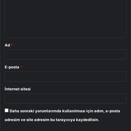
r
u
m
*
Ad
*
E-posta
*
İnternet sitesi
Daha sonraki yorumlarımda kullanılması için adım, e-posta
adresim ve site adresim bu tarayıcıya kaydedilsin.