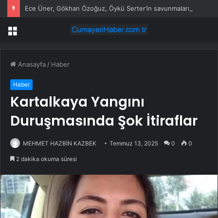
Ece Üner, Gökhan Özoğuz, Öykü Serter’in savunmaları aynı
Menü
Anasayfa
/
Haber
Haber
Kartalkaya Yangını
Duruşmasında Şok İtiraflar
MEHMET HAZBİN KAZBEK
Temmuz 13, 2025
0
0
2 dakika okuma süresi