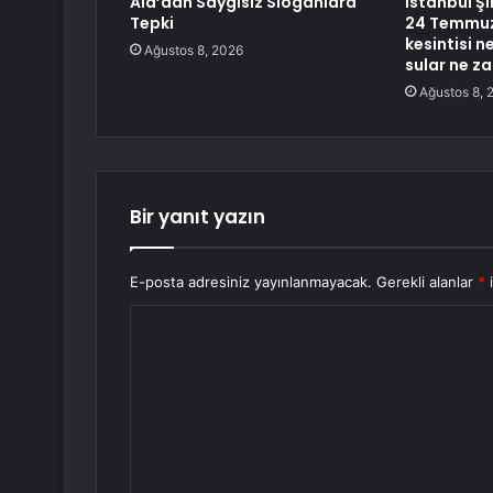
Ala’dan Saygısız Sloganlara
İstanbul Şİ
Tepki
24 Temmuz 
kesintisi 
Ağustos 8, 2026
sular ne z
Ağustos 8, 
Bir yanıt yazın
E-posta adresiniz yayınlanmayacak.
Gerekli alanlar
*
i
Y
o
r
u
m
*