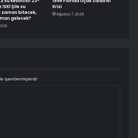
LE su kesintisi! 23-
1996 Florida Uçak Saldırısı
İSKİ Şile su
Krizi
ne zaman bitecek,
Ağustos 7, 2026
aman gelecek?
2026
le işaretlenmişlerdir