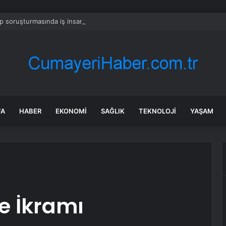
 soruşturmasında iş insanı Hüseyin Başaran’a tutuklama talebi
FA
HABER
EKONOMI
SAĞLIK
TEKNOLOJI
YAŞAM
e İkramı