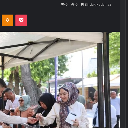
0
0
Bir dakikadan az
VKontakte
Odnoklassniki
Pocket