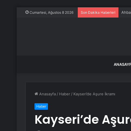
Ahbap
Cumartesi, Ağustos 8 2026
Son Dakika Haberleri
ANASAY
Anasayfa
/
Haber
/
Kayseri’de Aşure İkramı
Haber
Kayseri’de Aşur