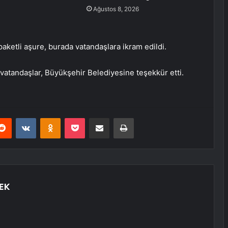
Ağustos 8, 2026
paketli aşure, burada vatandaşlara ikram edildi.
vatandaşlar, Büyükşehir Belediyesine teşekkür etti.
erest
Reddit
VKontakte
Odnoklassniki
Pocket
E-Posta ile paylaş
Yazdır
EK