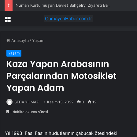
Numan Kurtulmuş’un Devlet Bahçeli’yi Ziyareti Başladı: “Terörsüz Türkiye” Gündemi Masada
Menü
Anasayfa
/
Yaşam
Yaşam
Kaza Yapan Arabasının
Parçalarından Motosiklet
Yapan Adam
SEDA YILMAZ
Kasım 13, 2022
0
12
1 dakika okuma süresi
Yıl 1993. Fas. Fas’ın hudutlarının çabucak ötesindeki