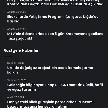
Kontrolden Geçti: En Sık Görülen Ağır Kusurlar Açıklandı
Ağustos 6, 2026
İlkokullarda Yetiştirme Programı Çalıştayı, Niğde’de
Başladı
Ağustos 6, 2026
MTV’nin ödemelerinde son 5 gün! Ödemeyene gecikme
faizi yağacak!
Rastgele Haberler
Ocak 17, 2026
Üç ilde doğalgaz projesi için acele kamulaştırma
kararı
Temmuz 6, 2026
Geleceğin bilgisayarı Snap SPECS tanıtıldı: Güçlü, hafif
ve eşsiz tasarım
Aralık 17, 2024
Emniyetteki bilek güreşinin perde arkası: ‘Cezamı
bozdurmazsanız her şeyi anlatırım’