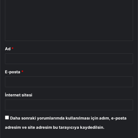
r
u
m
*
Ad
*
E-posta
*
İnternet sitesi
Daha sonraki yorumlarımda kullanılması için adım, e-posta
adresim ve site adresim bu tarayıcıya kaydedilsin.