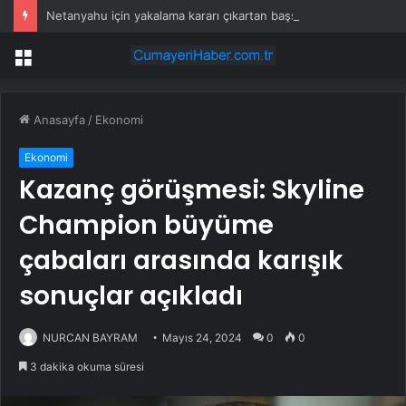
Netanyahu için yakalama kararı çıkartan başsavcı görevden alındı
Menü
Anasayfa
/
Ekonomi
Ekonomi
Kazanç görüşmesi: Skyline
Champion büyüme
çabaları arasında karışık
sonuçlar açıkladı
NURCAN BAYRAM
Mayıs 24, 2024
0
0
3 dakika okuma süresi