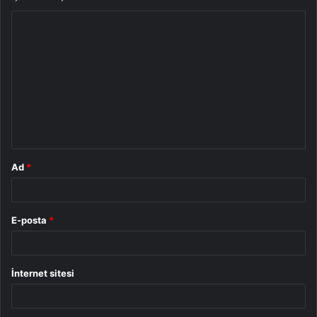
Y
o
r
u
m
*
Ad
*
E-posta
*
İnternet sitesi