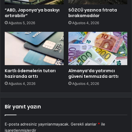
“ABD, Japonya’ya baskıyı
SÖZCÜ yazınca fıtrata
artırabilir”
bırakamadılar
Ağustos 5, 2026
Ağustos 4, 2026
Kartlı ödemelerin tutarı
Almanya’da yatırımcı
haziranda arttı
güveni temmuzda arttı
Ağustos 4, 2026
Ağustos 4, 2026
Bir yanıt yazın
E-posta adresiniz yayınlanmayacak.
Gerekli alanlar
*
ile
işaretlenmişlerdir