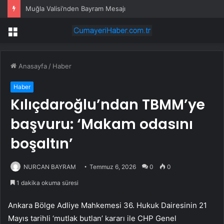
Muğla Valisi’nden Bayram Mesajı
Menü
Anasayfa
/
Haber
Haber
Kılıçdaroğlu’ndan TBMM’ye
başvuru: ‘Makam odasını
boşaltın’
NURCAN BAYRAM
Temmuz 6, 2026
0
0
1 dakika okuma süresi
Ankara Bölge Adliye Mahkemesi 36. Hukuk Dairesinin 21
Mayıs tarihli ‘mutlak butlan’ kararı ile CHP Genel