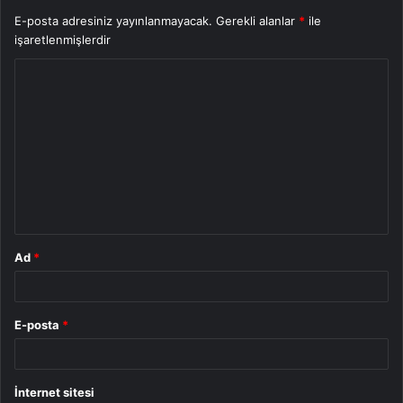
E-posta adresiniz yayınlanmayacak.
Gerekli alanlar
*
ile
işaretlenmişlerdir
Y
o
r
u
m
*
Ad
*
E-posta
*
İnternet sitesi