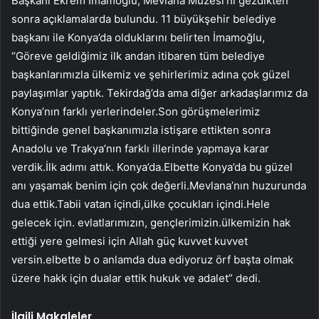
Başkanı Ekrem İmamoğlu, Mevlana Müzesi’ni gezdikten
sonra açıklamalarda bulundu. 11 büyükşehir belediye
başkanı ile Konya’da olduklarını belirten İmamoğlu,
“Göreve geldiğimiz ilk andan itibaren tüm belediye
başkanlarımızla ülkemiz ve şehirlerimiz adına çok güzel
paylaşımlar yaptık. Tekirdağ’da ama diğer arkadaşlarımız da
Konya’nın farklı yerlerindeler.Son görüşmelerimiz
bittiğinde genel başkanımızla istişare ettikten sonra
Anadolu ve Trakya’nın farklı illerinde yapmaya karar
verdik.İlk adımı attık. Konya’da.Elbette Konya’da bu güzel
anı yaşamak benim için çok değerli.Mevlana’nın huzurunda
dua ettik.Tabii vatan içindi,ülke çocukları içindi.Hele
gelecek için. evlatlarımızın, gençlerimizin.ülkemizin hak
ettiği yere gelmesi için Allah güç kuvvet kuvvet
versin.elbette b o anlamda dua ediyoruz örf başta olmak
üzere hakk için dualar ettik hukuk ve adalet” dedi.
İlgili Makaleler