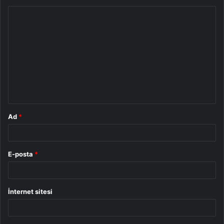
Y
o
r
u
m
*
Ad
*
E-posta
*
İnternet sitesi