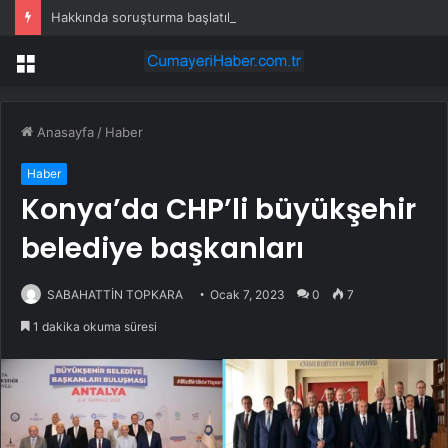
Hakkında soruşturma başlatılan Ertuğrul Özkök yurt dışından dönüyor
Menü
Anasayfa
/
Haber
Haber
Konya’da CHP’li büyükşehir
belediye başkanları
SABAHATTİN TOPKARA
Ocak 7, 2023
0
7
1 dakika okuma süresi