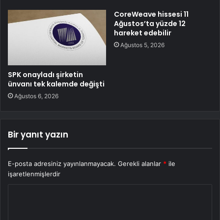
CoreWeave hissesi 11
Ağustos’ta yüzde 12
hareket edebilir
Ağustos 5, 2026
SPK onayladı şirketin
ünvanı tek kalemde değişti
Ağustos 6, 2026
Bir yanıt yazın
E-posta adresiniz yayınlanmayacak.
Gerekli alanlar
*
ile
işaretlenmişlerdir
Y
o