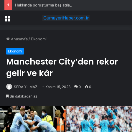
Hakkında soruşturma başlatılan Ertuğrul Özkök yurt dışından dönüyor
Menü
Anasayfa
/
Ekonomi
Ekonomi
Manchester City’den rekor
gelir ve kâr
SEDA YILMAZ
Kasım 15, 2023
0
0
Bir dakikadan az