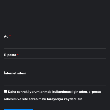
r
u
m
*
Ad
*
E-posta
*
İnternet sitesi
Daha sonraki yorumlarımda kullanılması için adım, e-posta
adresim ve site adresim bu tarayıcıya kaydedilsin.