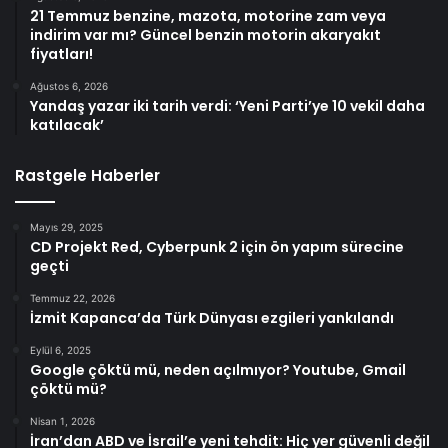
21 Temmuz benzine, mazota, motorine zam veya
indirim var mı? Güncel benzin motorin akaryakıt
fiyatları!
Ağustos 6, 2026
Yandaş yazar iki tarih verdi: ‘Yeni Parti’ye 10 vekil daha
katılacak’
Rastgele Haberler
Mayıs 29, 2025
CD Projekt Red, Cyberpunk 2 için ön yapım sürecine
geçti
Temmuz 22, 2026
İzmit Kapanca’da Türk Dünyası ezgileri yankılandı
Eylül 6, 2025
Google çöktü mü, neden açılmıyor? Youtube, Gmail
çöktü mü?
Nisan 1, 2026
İran’dan ABD ve İsrail’e yeni tehdit: Hiç yer güvenli değil