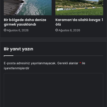
Bir bölgede daha denize
Karaman’da silahlı kavga: 1
girmek yasaklandı
ölü
Ağustos 6, 2026
Ağustos 6, 2026
Bir yanıt yazın
E-posta adresiniz yayınlanmayacak.
Gerekli alanlar
*
ile
işaretlenmişlerdir
Y
o
r
u
m