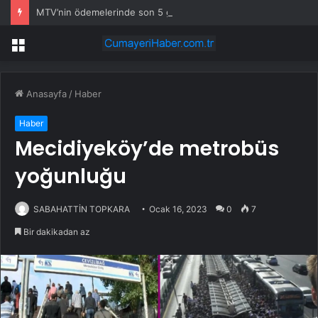
MTV’nin ödemelerinde son 5 gün! Ödemeyene gecikme faizi yağacak!
Menü
Anasayfa
/
Haber
Haber
Mecidiyeköy’de metrobüs
yoğunluğu
SABAHATTİN TOPKARA
Ocak 16, 2023
0
7
Bir dakikadan az