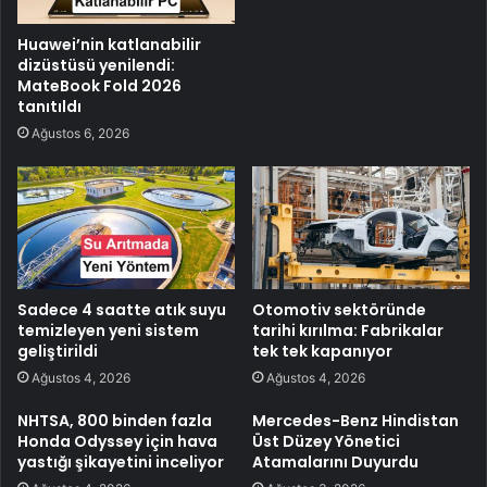
Huawei’nin katlanabilir
dizüstüsü yenilendi:
MateBook Fold 2026
tanıtıldı
Ağustos 6, 2026
Sadece 4 saatte atık suyu
Otomotiv sektöründe
temizleyen yeni sistem
tarihi kırılma: Fabrikalar
geliştirildi
tek tek kapanıyor
Ağustos 4, 2026
Ağustos 4, 2026
NHTSA, 800 binden fazla
Mercedes-Benz Hindistan
Honda Odyssey için hava
Üst Düzey Yönetici
yastığı şikayetini inceliyor
Atamalarını Duyurdu