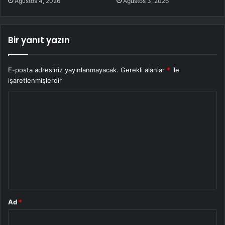
Ağustos 4, 2026
Ağustos 3, 2026
Bir yanıt yazın
E-posta adresiniz yayınlanmayacak.
Gerekli alanlar
*
ile
işaretlenmişlerdir
Y
o
r
u
m
*
Ad
*