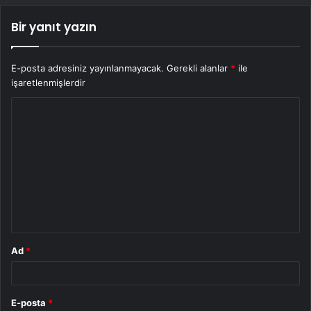
Bir yanıt yazın
E-posta adresiniz yayınlanmayacak.
Gerekli alanlar
*
ile
işaretlenmişlerdir
Y
o
r
u
m
*
Ad
*
E-posta
*