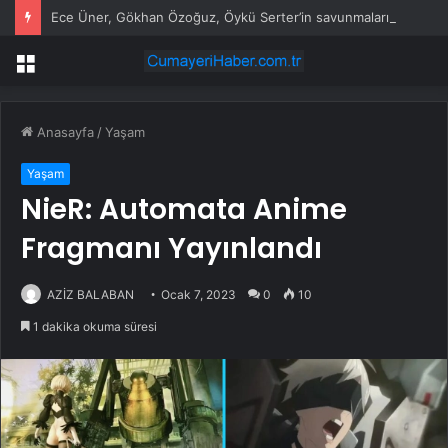
Ece Üner, Gökhan Özoğuz, Öykü Serter’in savunmaları aynı
Menü
Anasayfa
/
Yaşam
Yaşam
NieR: Automata Anime
Fragmanı Yayınlandı
AZİZ BALABAN
Ocak 7, 2023
0
10
1 dakika okuma süresi