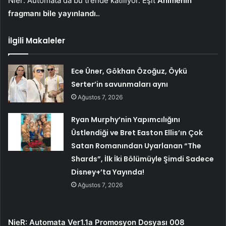
Nier: Automata da bu trende katılıyor. Eşit
Animenin
fragmanı bile yayınlandı.
.
İlgili Makaleler
Ece Üner, Gökhan Özoğuz, Öykü
Serter’in savunmaları aynı
Ağustos 7, 2026
Ryan Murphy’nin Yapımcılığını
Üstlendiği ve Bret Easton Ellis’ın Çok
Satan Romanından Uyarlanan “The
Shards”, İlk İki Bölümüyle Şimdi Sadece
Disney+’ta Yayında!
Ağustos 7, 2026
NieR: Automata Ver1.1a Promosyon Dosyası 008