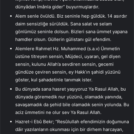
dünyâdan îmânla gider” buyurmuşlardır.
Alem senle övüldü. Biz seninle hep güldük. 14 asırdır
daim sensizliğe sürüldük. Sana salat ve selam
gönlümüz seninle dolsun. Bizleri sana ümmet yapana
hamdler olsun. Güllerin gülistanı gül efendim.
Alemlere Rahmet Hz. Muhammed (s.a.v) Ümmetin
üstüne titreyen sensin, Müjdeci, uyaran, gel diyen
sensin, kulunu Allah’a sevdiren sensin, gecemi
gündüze çeviren sensin, ey Hakk’ın şahidi yüzünü
göster, kul şahadetinle tanımak ister.
Bu dünyada sana hasret yaşıyoruz Ya Rasul Allah, bu
dünyada göremedik nur yüzünü, olamadık yanında,
savaşamadık da şehid bile olamadık senin yolunda. Bu
aciz ümmetini ne olur sev Ya Rasul Allah.
Hazret-i Ebû Bekr; “Resûlullah efendimizin doğumuna
dâir yazılanların okunması için bir dirhem harcayan,