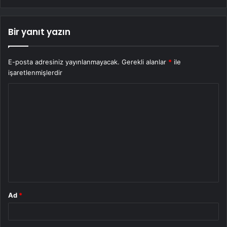
Bir yanıt yazın
E-posta adresiniz yayınlanmayacak.
Gerekli alanlar
*
ile
işaretlenmişlerdir
Y
o
r
u
m
*
Ad
*