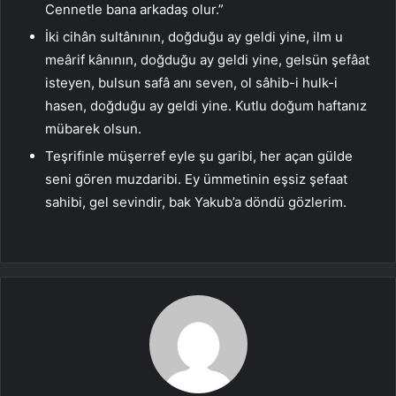
Cennetle bana arkadaş olur.”
İki cihân sultânının, doğduğu ay geldi yine, ilm u
meârif kânının, doğduğu ay geldi yine, gelsün şefâat
isteyen, bulsun safâ anı seven, ol sâhib-i hulk-i
hasen, doğduğu ay geldi yine. Kutlu doğum haftanız
mübarek olsun.
Teşrifinle müşerref eyle şu garibi, her açan gülde
seni gören muzdaribi. Ey ümmetinin eşsiz şefaat
sahibi, gel sevindir, bak Yakub’a döndü gözlerim.