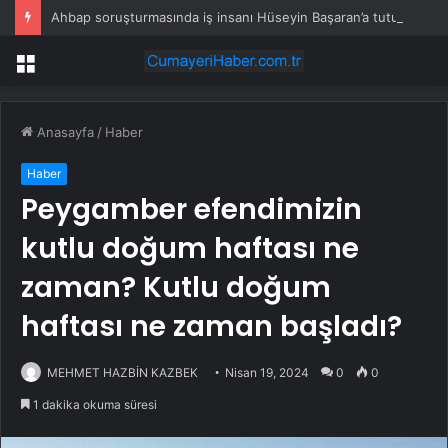
Ahbap soruşturmasında iş insanı Hüseyin Başaran’a tutuklama talebi
Menü
Anasayfa
/
Haber
Haber
Peygamber efendimizin
kutlu doğum haftası ne
zaman? Kutlu doğum
haftası ne zaman başladı?
MEHMET HAZBİN KAZBEK
Nisan 19, 2024
0
0
1 dakika okuma süresi