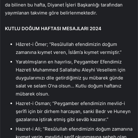
da bilinen bu hafta, Diyanet İşleri Başkanlığı tarafından
yayımlanan takvime göre belirlenmektedir.
KUTLU DOĞUM HAFTASI MESAJLARI 2024
Hâzret-i Ömer; “Resûlullah efendimizin doğum
zamanına kıymet veren, İslâm’a kıymet vermiştir.”
Yaratılmışların en hayırlısı, Peygamber Efendimiz
Hazreti Muhammed Sallallahu Aleyhi Vesellem için
duygularımızı dile getirdiğimiz şu mübarek günde
salat ve selam O’na olsun… Kutlu doğum haftanız
mübarek olsun.
Hazret-i Osman; “Peygamber efendimizin mevlid-i
şerîfi için bir dirhem harcayan, sanki Bedr ve Huneyn
gazalarına iştirak etmiş gibi sevâb kazanır.”
Hazret-i Ali; “Resûlullah efendimizin doğum zamanına
kıymet verip, mevlid-i şerîf okunmasına sebeb olan,