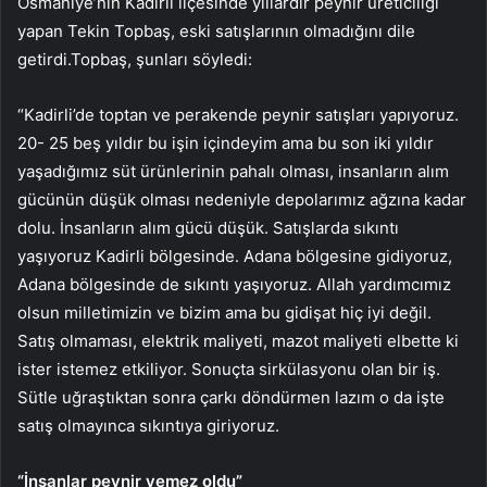
Osmaniye’nin Kadirli ilçesinde yıllardır peynir üreticiliği
yapan Tekin Topbaş, eski satışlarının olmadığını dile
getirdi.Topbaş, şunları söyledi:
“Kadirli’de toptan ve perakende peynir satışları yapıyoruz.
20- 25 beş yıldır bu işin içindeyim ama bu son iki yıldır
yaşadığımız süt ürünlerinin pahalı olması, insanların alım
gücünün düşük olması nedeniyle depolarımız ağzına kadar
dolu. İnsanların alım gücü düşük. Satışlarda sıkıntı
yaşıyoruz Kadirli bölgesinde. Adana bölgesine gidiyoruz,
Adana bölgesinde de sıkıntı yaşıyoruz. Allah yardımcımız
olsun milletimizin ve bizim ama bu gidişat hiç iyi değil.
Satış olmaması, elektrik maliyeti, mazot maliyeti elbette ki
ister istemez etkiliyor. Sonuçta sirkülasyonu olan bir iş.
Sütle uğraştıktan sonra çarkı döndürmen lazım o da işte
satış olmayınca sıkıntıya giriyoruz.
“İnsanlar peynir yemez oldu”