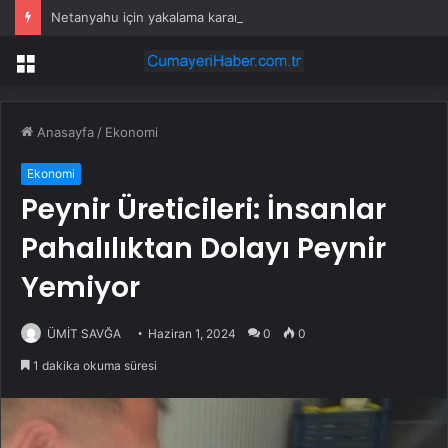
Netanyahu için yakalama kararı çıkartan başsavcı görevden alındı
Menü
Anasayfa
/
Ekonomi
Ekonomi
Peynir Üreticileri: İnsanlar
Pahalılıktan Dolayı Peynir
Yemiyor
ÜMİT SAVĞA
Haziran 1, 2024
0
0
1 dakika okuma süresi