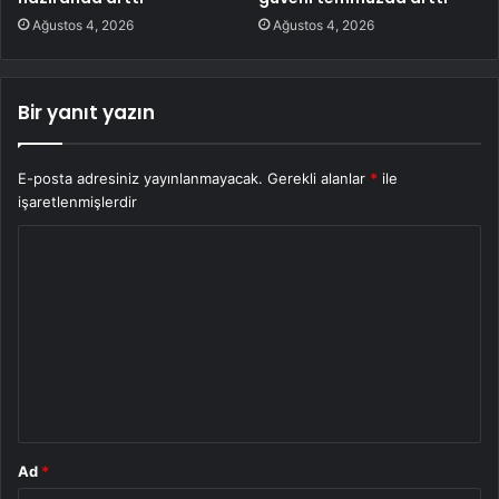
Ağustos 4, 2026
Ağustos 4, 2026
Bir yanıt yazın
E-posta adresiniz yayınlanmayacak.
Gerekli alanlar
*
ile
işaretlenmişlerdir
Y
o
r
u
m
*
Ad
*