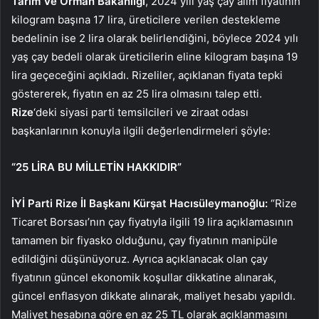
Tarım Ve Orman Bakanlığı
, 2024 yılı yaş çay alım fiyatının
kilogram başına 17 lira, üreticilere verilen destekleme
bedelinin ise 2 lira olarak belirlendiğini, böylece 2024 yılı
yaş çay bedeli olarak üreticilerin eline kilogram başına 19
lira geçeceğini açıkladı. Rizeliler, açıklanan fiyata tepki
göstererek, fiyatın en az 25 lira olmasını talep etti.
Rize
‘deki siyasi parti temsilcileri ve ziraat odası
başkanlarının konuyla ilgili değerlendirmeleri şöyle:
“25 LİRA BU MİLLETİN HAKKIDIR”
İYİ
Parti Rize İl Başkanı Kürşat Hacısüleymanoğlu:
“Rize
Ticaret Borsası’nın çay fiyatıyla ilgili 19 lira açıklamasının
tamamen bir fiyasko olduğunu, çay fiyatının manipüle
edildiğini düşünüyoruz. Ayrıca açıklanacak olan çay
fiyatının güncel ekonomik koşullar dikkatine alınarak,
güncel enflasyon dikkate alınarak, maliyet hesabı yapıldı.
Maliyet hesabına göre en az 25 TL olarak açıklanmasını