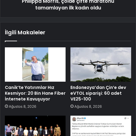
Philippa Morris, çölde çifte maratonu
tamamlayan ilk kadın oldu
İlgili Makaleler
Canik’te Yatırımlar Hız
Endonezya’dan Çin’e dev
Kesmiyor: 20 Bin Hane Fiber
eVTOL siparişi: 60 adet
İnternete Kavuşuyor
VE25-100
Ağustos 8, 2026
Ağustos 8, 2026