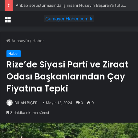
Ahbap soruşturmasında iş insanı Hüseyin Başaran’a tutuklama talebi
Menü
Anasayfa
/
Haber
Haber
Rize’de Siyasi Parti ve Ziraat
Odası Başkanlarından Çay
Fiyatına Tepki
DİLAN BİÇER
Mayıs 12, 2024
0
0
3 dakika okuma süresi