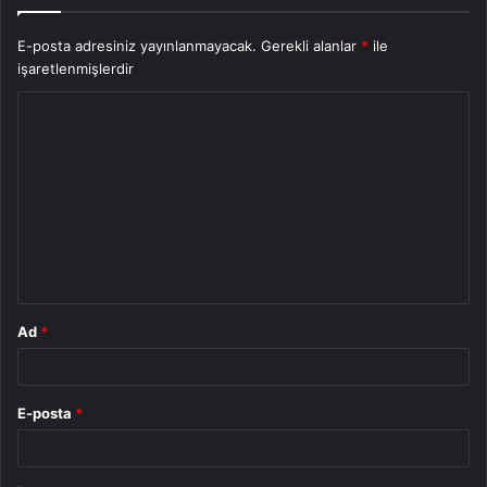
E-posta adresiniz yayınlanmayacak.
Gerekli alanlar
*
ile
işaretlenmişlerdir
Y
o
r
u
m
*
Ad
*
E-posta
*