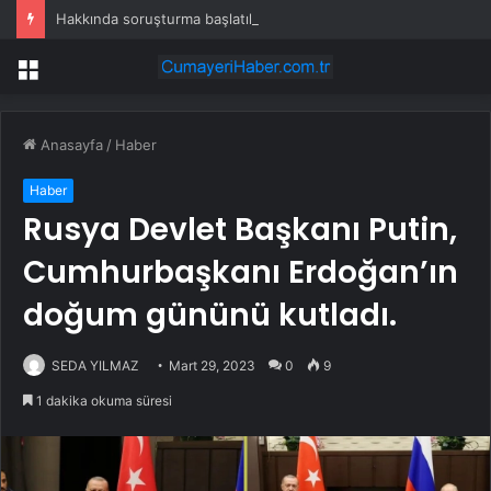
Hakkında soruşturma başlatılan Ertuğrul Özkök yurt dışından dönüyor
Menü
Anasayfa
/
Haber
Haber
Rusya Devlet Başkanı Putin,
Cumhurbaşkanı Erdoğan’ın
doğum gününü kutladı.
SEDA YILMAZ
Mart 29, 2023
0
9
1 dakika okuma süresi