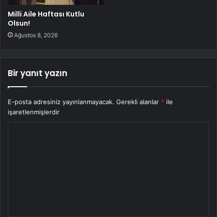
Milli Aile Haftası Kutlu
Olsun!
Ağustos 8, 2026
Bir yanıt yazın
E-posta adresiniz yayınlanmayacak.
Gerekli alanlar
*
ile
işaretlenmişlerdir
Y
o
r
u
m
*