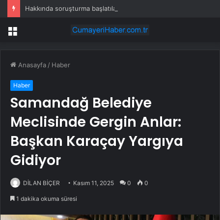
Hakkında soruşturma başlatılan Ertuğrul Özkök yurt dışından dönüyor
Menü
Anasayfa
/
Haber
Haber
Samandağ Belediye
Meclisinde Gergin Anlar:
Başkan Karaçay Yargıya
Gidiyor
DİLAN BİÇER
Kasım 11, 2025
0
0
1 dakika okuma süresi