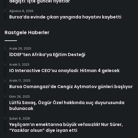
değişti: İşte güncel fiyatlar
Ağustos 8, 2026
Bursa’da evinde çıkan yangında hayatını kaybetti
Rastgele Haberler
Aralık 29, 2025
İDDEF’ten Afrika’ya Eğitim Desteği
Aralık 5, 2025
IO Interactive CEO’su onayladı: Hitman 4 gelecek
Aralık 11, 2025
Bursa Osmangazi’de Cengiz Aytmatov günleri başlıyor
Ekim 26, 2025
Lütfü Savaş, Özgür Özel hakkında suç duyurusunda
bulunacak
Şubat 6, 2026
Yeşilçam’ın emektarına büyük vefasızlık! Nur Sürer,
“Yazıklar olsun” diye isyan etti