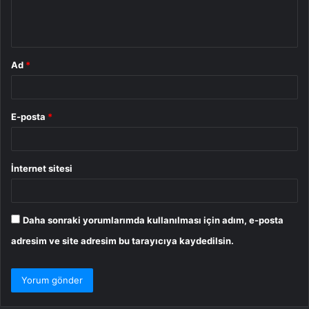
m
*
Ad
*
E-posta
*
İnternet sitesi
Daha sonraki yorumlarımda kullanılması için adım, e-posta
adresim ve site adresim bu tarayıcıya kaydedilsin.