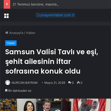
21 Temmuz benzine, mazota, motorine zam veya indirim var mı? Güncel benzin motorin akaryakıt fiyatları!
Menü
Anasayfa
/
Haber
Haber
Samsun Valisi Tavlı ve eşi,
şehit ailesinin iftar
sofrasına konuk oldu
NURCAN BAYRAM
Mayıs 21, 2026
0
0
Bir dakikadan az