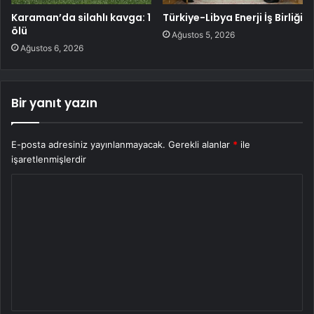
Karaman’da silahlı kavga: 1
Türkiye-Libya Enerji İş Birliği
ölü
Ağustos 5, 2026
Ağustos 6, 2026
Bir yanıt yazın
E-posta adresiniz yayınlanmayacak.
Gerekli alanlar
*
ile
işaretlenmişlerdir
Y
o
r
u
m
*