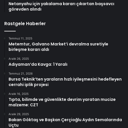
Netanyahu için yakalama kararı çıkartan başsavcı
görevden alındı
Rastgele Haberler
Temmuz 11, 2025
Metemtur, Galvano Market’i devralma suretiyle
birleşme kararı aldı
Aralık 26, 2025
Adıyaman’da Kavga: 1 Yaralı
Temmuz 21, 2026
Bursa Teknik’ten yaraların hızlı iyileşmesini hedefleyen
cerrahi iplik projesi
Aralık 16, 2025
Tıpta, bilimde ve güvenlikte devrim yaratan mucize
malzeme: CZT
Aralık 29, 2025
Bakan Göktaş ve Başkan Çerçioğlu Aydın Semalarında
Uçtu